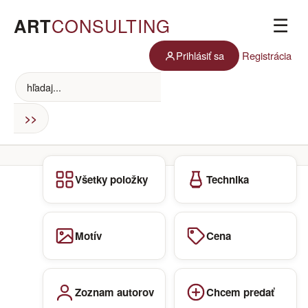
ART
CONSULTING
☰
Prihlásiť sa
Registrácia
Všetky položky
Technika
Motív
Cena
Zoznam autorov
Chcem predať