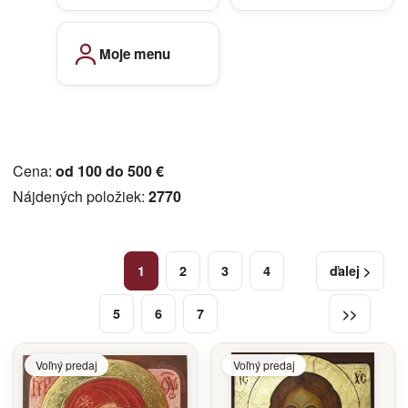
Moje menu
Cena:
od 100 do 500 €
Nájdených položiek:
2770
1
2
3
4
ďalej >
5
6
7
>>
Voľný predaj
Voľný predaj