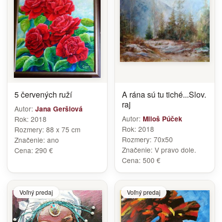
5 červených ruží
A rána sú tu tiché...Slov.
raj
Autor:
Jana Geršiová
Autor:
Rok:
2018
Miloš Púček
Rok:
2018
Rozmery:
88 x 75 cm
Rozmery:
70x50
Značenie:
ano
Značenie:
V pravo dole.
Cena:
290 €
Cena:
500 €
Voľný predaj
Voľný predaj