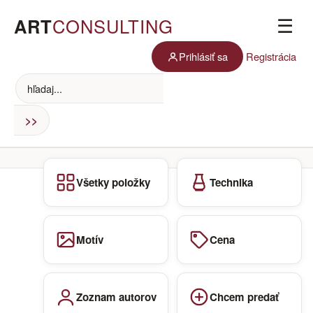
ART
CONSULTING
☰
Prihlásiť sa
Registrácia
Všetky položky
Technika
Motív
Cena
Zoznam autorov
Chcem predať