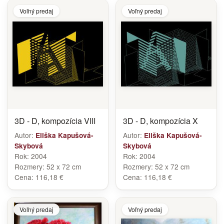
Voľný predaj
Voľný predaj
3D - D, kompozícia VIII
3D - D, kompozícia X
Autor:
Autor:
Eliška Kapušová-
Eliška Kapušová-
Skybová
Skybová
Rok:
2004
Rok:
2004
Rozmery:
52 x 72 cm
Rozmery:
52 x 72 cm
Cena:
116,18 €
Cena:
116,18 €
Voľný predaj
Voľný predaj