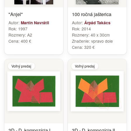
"Anjel"
100 ročná jašterica
Autor:
Autor:
Martin Navrátil
Árpád Takács
Rok:
1997
Rok:
2014
Rozmery:
A2
Rozmery:
40 x 30cm
Cena:
400 €
Značenie:
vpravo dole
Cena:
320 €
Voľný predaj
Voľný predaj
3D - D, kompozícia I
3D - D, kompozícia II