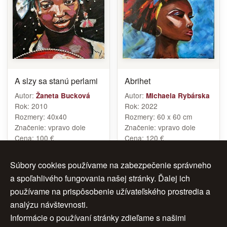
A slzy sa stanú perlami
Abrihet
Autor:
Autor:
Žaneta Bucková
Michaela Rybárska
Rok:
2010
Rok:
2022
Rozmery:
40x40
Rozmery:
60 x 60 cm
Značenie:
vpravo dole
Značenie:
vpravo dole
Cena:
100 €
Cena:
120 €
Súbory cookies používame na zabezpečenie správneho
a spoľahlivého fungovania našej stránky. Ďalej ich
1
2
3
4
ďalej >
používame na prispôsobenie užívateľského prostredia a
analýzu návštevnosti.
5
6
7
>>
Informácie o používaní stránky zdieľame s našimi