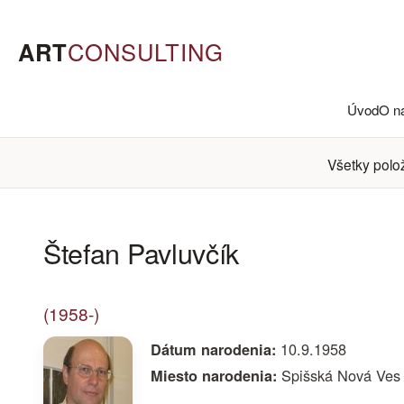
ART
CONSULTING
Úvod
O n
Všetky polo
Štefan Pavluvčík
(1958-)
10.9.1958
Dátum narodenia:
Spišská Nová Ves
Miesto narodenia: