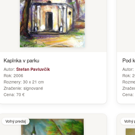
Kaplnka v parku
Pod k
Autor:
Autor:
Štefan Pavluvčík
Rok:
2006
Rok:
2
Rozmery:
30 x 21 cm
Rozme
Značenie:
signované
Znače
Cena:
70 €
Cena:
Voľný predaj
Voľný 