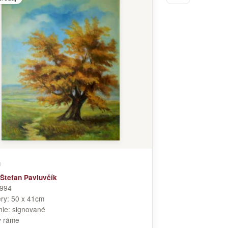
ň
Štefan Pavluvčík
994
ry:
50 x 41cm
nie:
signované
v ráme