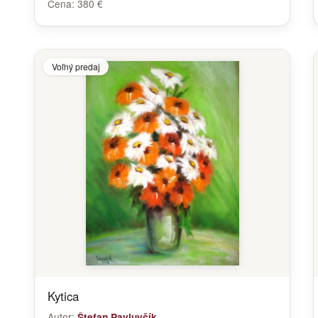
Cena:
380 €
Voľný predaj
Kytica
Autor:
Štefan Pavluvčík