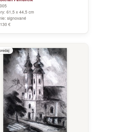
005
ry:
61,5 x 44,5 cm
nie:
signované
130 €
predaj