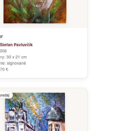
or
Štefan Pavluvčík
006
ry:
30 x 21 cm
nie:
signované
70 €
predaj