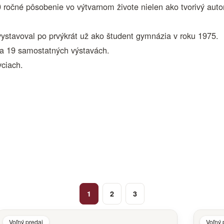
ročné pôsobenie vo výtvarnom živote nielen ako tvorivý autor,
vystavoval po prvýkrát už ako študent gymnázia v roku 1975.
h a 19 samostatných výstavách.
vciach.
1
2
3
Voľný predaj
Voľný 