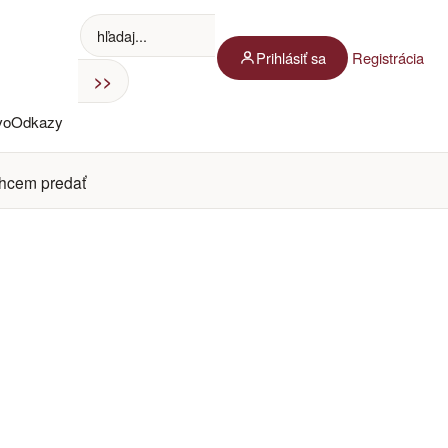
Prihlásiť sa
Registrácia
vo
Odkazy
hcem predať