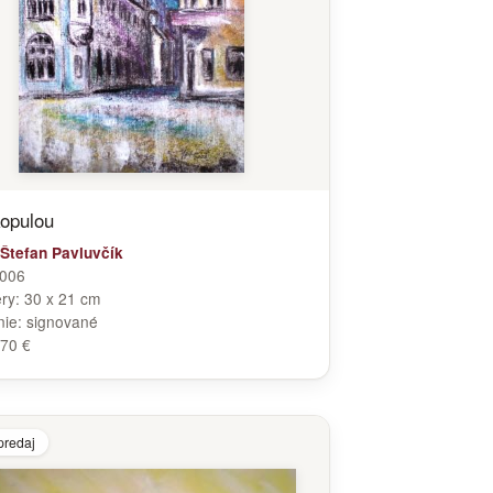
opulou
Štefan Pavluvčík
006
ry:
30 x 21 cm
nie:
signované
70 €
predaj