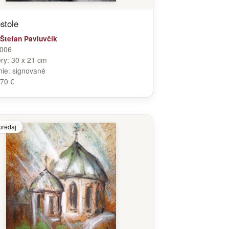
ostole
Štefan Pavluvčík
006
ry:
30 x 21 cm
nie:
signované
70 €
predaj