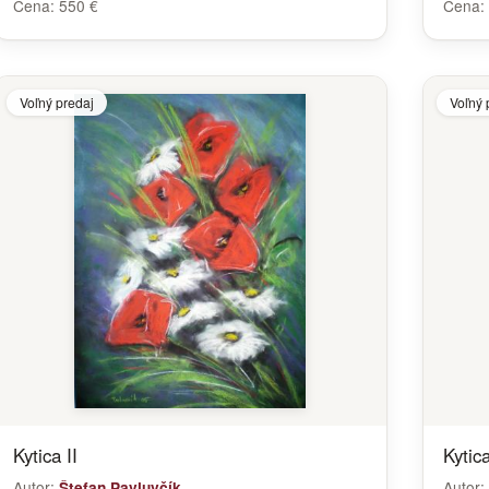
Cena:
550 €
Cena:
Voľný predaj
Voľný 
Kytica II
Kytic
Autor:
Autor:
Štefan Pavluvčík