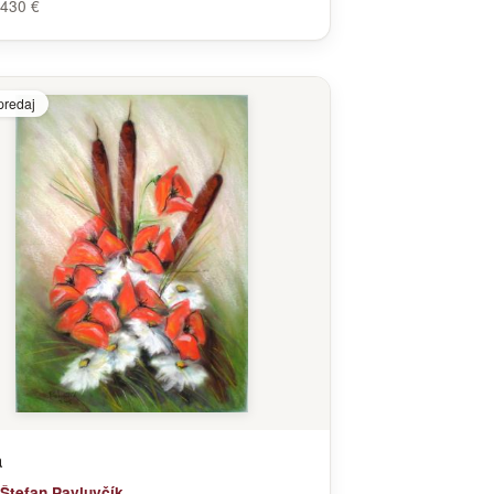
430 €
predaj
a
Štefan Pavluvčík