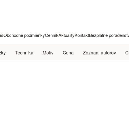
ás
Obchodné podmienky
Cenník
Aktuality
Kontakt
Bezplatné poradenst
žky
Technika
Motív
Cena
Zoznam autorov
C