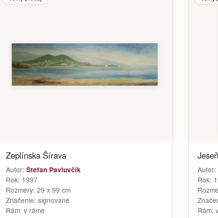
Zeplínska Šírava
Jese
Autor:
Autor:
Štefan Pavluvčík
Rok:
1997
Rok:
1
Rozmery:
29 x 99 cm
Rozme
Značenie:
signované
Znače
Rám:
v ráme
Rám: