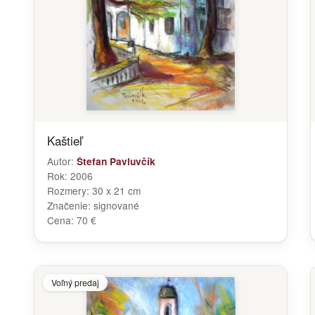
Kaštieľ
Autor:
Štefan Pavluvčík
Rok:
2006
Rozmery:
30 x 21 cm
Značenie:
signované
Cena:
70 €
Voľný predaj