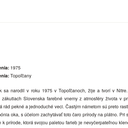
enia:
1975
enia:
Topoľčany
k sa narodil v roku 1975 v Topoľčanoch, žije a tvorí v Nitre.
zákutiach Slovenska farebné vnemy z atmosféry života v prí
 Má rád pekné a jednoduché veci. Častým námetom sú preto rastli
ónia oka, s účelom zachytávať toto čaro prírody na plátno. Pri s
 k prírode, ktorá svojou paletou farieb je nevyčerpateľnou klen