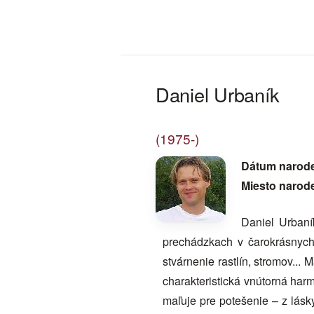
Daniel Urbaník
(1975-)
Dátum narod
Miesto narod
Daniel Urbaní
prechádzkach v čarokrásnych 
stvárnenie rastlín, stromov...
charakteristická vnútorná harm
maľuje pre potešenie – z lásky