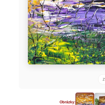
Z
Obrázky: