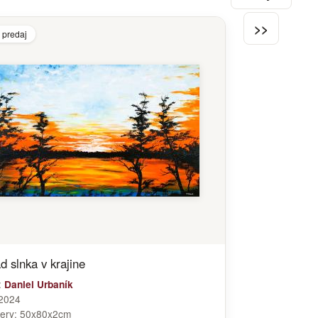
>>
 predaj
d slnka v krajine
:
Daniel Urbaník
2024
ery:
50x80x2cm