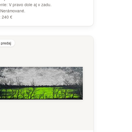
enie:
V pravo dole aj v zadu.
:
Nerámované.
:
240 €
 predaj