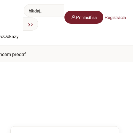
Prihlásiť sa
Registrácia
vo
Odkazy
hcem predať