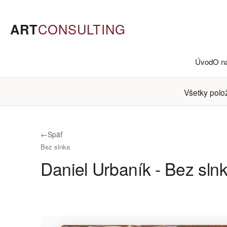
ART
CONSULTING
Úvod
O n
Všetky polo
←
Späť
Bez slnka
Daniel Urbaník - Bez sln