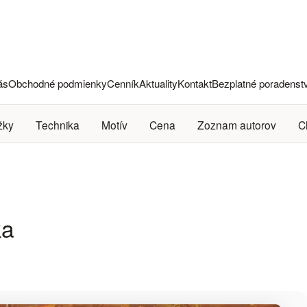
ás
Obchodné podmienky
Cenník
Aktuality
Kontakt
Bezplatné poradenst
žky
Technika
Motív
Cena
Zoznam autorov
C
ka