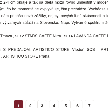
ez 2-4 cm okraje a tak sa diela môžu rovno umiestniť v modern
ým, čo ho momentálne ovplyvňuje, čím prechádza. Vychádza zo 
ám prináša nové zážitky, dojmy, nových ľudí, skúsenosti a to
h výtvarných súťaží na Slovensku. Napr. Výtvarné spektrum 
 Trnava , 2012 STARS CAFFÉ Nitra , 2014 LAVANDA CAFFÉ 
S PREDAJOM: ARTISTICO STORE Viedeň SCS , ARTIS
 , ARTISTICO STORE Praha.
1
2
3
4
5
6
7