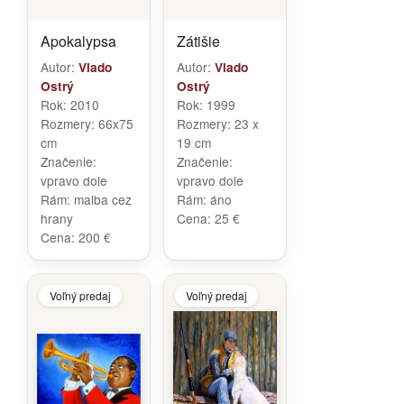
Apokalypsa
Zátišie
Autor:
Autor:
Vlado
Vlado
Ostrý
Ostrý
Rok:
2010
Rok:
1999
Rozmery:
66x75
Rozmery:
23 x
cm
19 cm
Značenie:
Značenie:
vpravo dole
vpravo dole
Rám:
malba cez
Rám:
áno
hrany
Cena:
25 €
Cena:
200 €
Voľný predaj
Voľný predaj