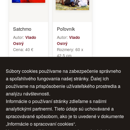
Satchmo
Poľovník
Autor:
Autor:
Vlado
Vlado
Ostrý
Ostrý
Cena:
40 €
Rozmery:
60 x
42,5 cm
Rám:
áno-čierny
Cena:
100 €
Súbory cookies používame na zabezpečenie správneho
a spoľahlivého fungovania našej stránky. Ďalej ich
používame na prispôsobenie užívateľského prostredia a
analýzu návštevnosti.
1
2
ďalej >
Informácie o používaní stránky zdieľame s našimi
analytickými partnermi. Tieto údaje sú uchovávané a
>>
spracovávané spôsobom, ako je to uvedené v dokumente
„Informácie o spracovaní cookies“.