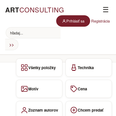
ART
CONSULTING
☰
Prihlásiť sa
Registrácia
Všetky položky
Technika
Motív
Cena
Zoznam autorov
Chcem predať