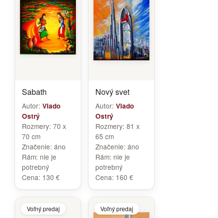
Sabath
Nový svet
Autor:
Autor:
Vlado
Vlado
Ostrý
Ostrý
Rozmery:
70 x
Rozmery:
81 x
70 cm
65 cm
Značenie:
áno
Značenie:
áno
Rám:
nie je
Rám:
nie je
potrebný
potrebný
Cena:
130 €
Cena:
160 €
Voľný predaj
Voľný predaj