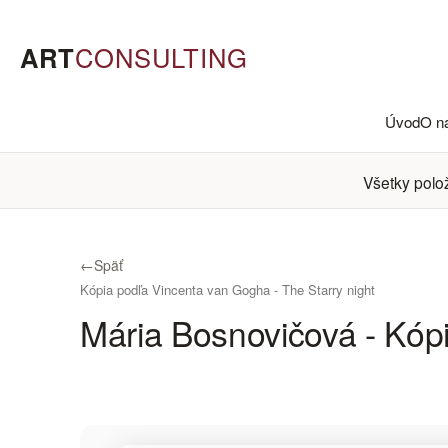
ART
CONSULTING
Úvod
O n
Všetky polo
←
Späť
Kópia podľa Vincenta van Gogha - The Starry night
Mária Bosnovičová - Kópi