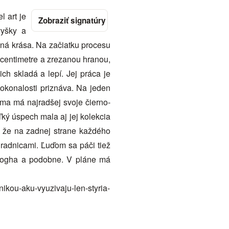
 art je
vyšky a
kaná krása. Na začiatku procesu
 centimetre a zrezanou hranou,
ch skladá a lepí. Jej práca je
okonalosti priznáva. Na jeden
Sama má najradšej svoje čierno-
ľký úspech mala aj jej kolekcia
, že na zadnej strane každého
radnicami. Ľuďom sa páči tiež
 Gogha a podobne. V pláne má
ikou-aku-vyuzivaju-len-styria-