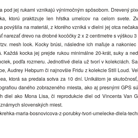
a pod jej rukami vznikajú výnimočným spôsobom. Drevený pixel
ka, ktorú praktizuje len hŕstka umelcov na celom svete. Z
a povýšila na materiál, z ktorého vzniká v dielni jej otca neča
ť narezať drevo na drobné kocôčky 2 x 2 centimetre s výškou 3
zv. mesh look. Kocky brúsi, následne ich maľuje a nakoniec i
á. Každá kocka jej prejde rukou minimálne 20-krát, suky a ned
kociek, podľa rozmeru. Jednotlivé diela už tvorí v kolekciách. 
e, Audrey Hebpurn či najnovšie Fridu z kolekcie Still Loud. Ve
ea, ktorá sa predala sotva za 10 dní. Unikátom je skutočnosť
fotografiou daného zobrazeného miesta, ako aj presnými GPS sú
ych diel ako Mona Lisa, či reprodukcie diel od Vincenta Van
ov známych slovenských miest.
/krehka-maria-bosnovicova-z-porubky-tvori-umelecke-diela-techn