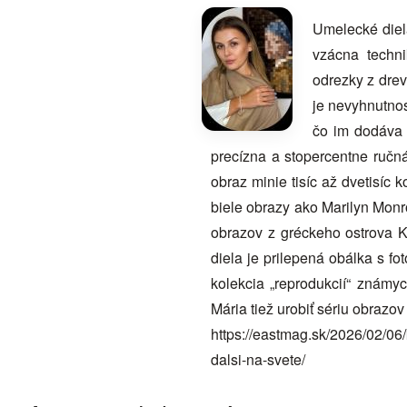
Umelecké diel
vzácna techni
odrezky z drev
je nevyhnutnos
čo im dodáva t
precízna a stopercentne ručn
obraz minie tisíc až dvetisíc 
biele obrazy ako Marilyn Monro
obrazov z gréckeho ostrova K
diela je prilepená obálka s 
kolekcia „reprodukcií“ znám
Mária tiež urobiť sériu obraz
https://eastmag.sk/2026/02/06
dalsi-na-svete/