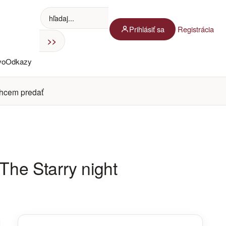
Prihlásiť sa
Registrácia
vo
Odkazy
hcem predať
The Starry night