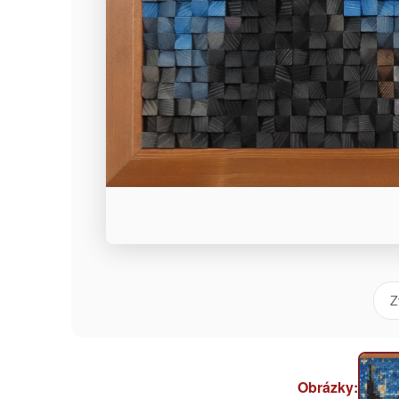
Z
Obrázky: