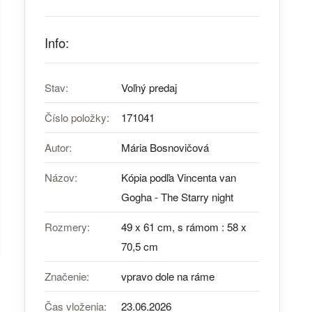
Info:
Stav:
Voľný predaj
Číslo položky:
171041
Autor:
Mária Bosnovičová
Názov:
Kópia podľa Vincenta van
Gogha - The Starry night
Rozmery:
49 x 61 cm, s rámom : 58 x
70,5 cm
Značenie:
vpravo dole na ráme
Čas vloženia:
23.06.2026