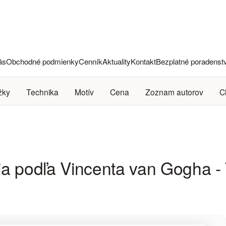
ás
Obchodné podmienky
Cenník
Aktuality
Kontakt
Bezplatné poradenst
žky
Technika
Motív
Cena
Zoznam autorov
C
a podľa Vincenta van Gogha - 