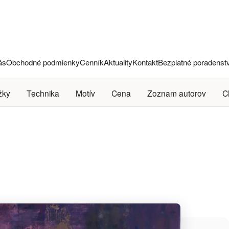
ás
Obchodné podmienky
Cenník
Aktuality
Kontakt
Bezplatné poradenst
žky
Technika
Motív
Cena
Zoznam autorov
C