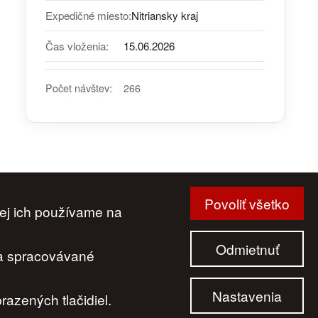
Expedičné miesto:
Nitriansky kraj
Čas vloženia:
15.06.2026
Počet návštev:
266
Povoliť všetko
ej ich používame na
|
Cenník
|
Aktuality
|
Kontakt
|
Odkazy
Odmietnuť
 a spracovávané
Nastavenia
azených tlačidiel.