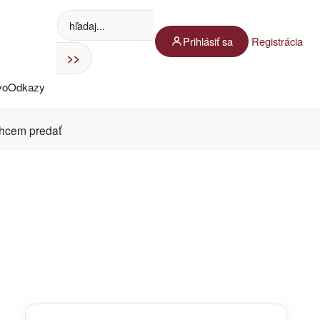
Prihlásiť sa
Registrácia
vo
Odkazy
hcem predať