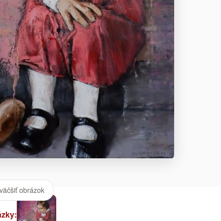
väčšiť obrázok
ázky: