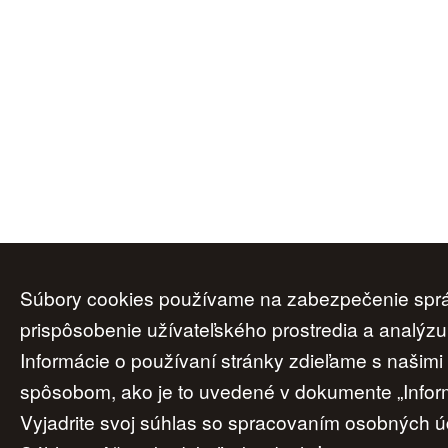
Súbory cookies používame na zabezpečenie správ
Úvod
|
O nás
|
Obchodné podmienky
|
prispôsobenie užívateľského prostredia a analýzu
Informácie o používaní stránky zdieľame s našim
spôsobom, ako je to uvedené v dokumente „Inform
Vyjadrite svoj súhlas so spracovaním osobných úd