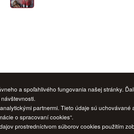
neho a spoľahlivého fungovania našej stránky. Ďal
Ochrana osobných údajov
|
Cookies
|
Nastavenia cookies
 návštevnosti.
i analytickými partnermi. Tieto údaje sú uchovávané
www.artconsulting.sk
ácie o spracovaní cookies“.
© 2006-2026 ART CONSULTING, Všetky práva vyhradené
ajov prostredníctvom súborov cookies použitím zobr