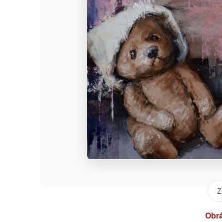
Z
Obr