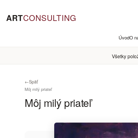
ART
CONSULTING
Úvod
O n
Všetky polo
←
Späť
Môj milý priateľ
Môj milý priateľ