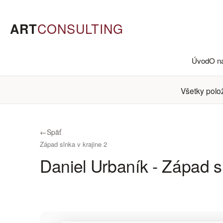
ART
CONSULTING
Úvod
O n
Všetky polo
←
Späť
Západ slnka v krajine 2
Daniel Urbaník - Západ sl