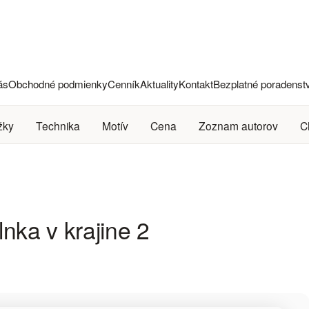
ás
Obchodné podmienky
Cenník
Aktuality
Kontakt
Bezplatné poradenst
žky
Technika
Motív
Cena
Zoznam autorov
C
nka v krajine 2