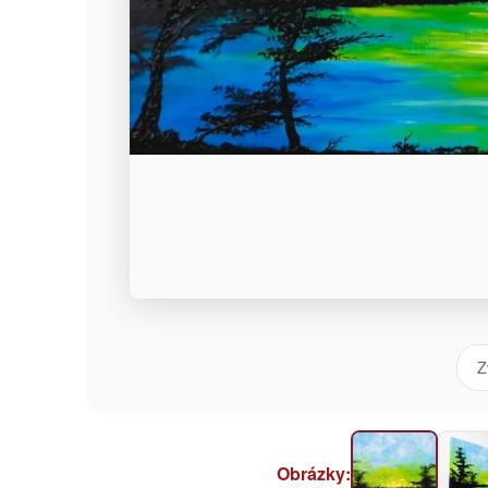
Z
Obrázky: