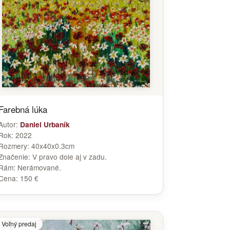
Farebná lúka
Autor:
Daniel Urbaník
Rok:
2022
Rozmery:
40x40x0.3cm
Značenie:
V pravo dole aj v zadu.
Rám:
Nerámované.
Cena:
150 €
Voľný predaj