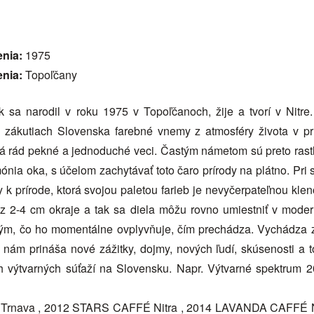
enia:
1975
enia:
Topoľčany
k sa narodil v roku 1975 v Topoľčanoch, žije a tvorí v Nitre.
zákutiach Slovenska farebné vnemy z atmosféry života v prí
 Má rád pekné a jednoduché veci. Častým námetom sú preto rastli
ónia oka, s účelom zachytávať toto čaro prírody na plátno. Pri s
 k prírode, ktorá svojou paletou farieb je nevyčerpateľnou klen
ez 2-4 cm okraje a tak sa diela môžu rovno umiestniť v modern
ým, čo ho momentálne ovplyvňuje, čím prechádza. Vychádza zo 
ám prináša nové zážitky, dojmy, nových ľudí, skúsenosti a to
h výtvarných súťaží na Slovensku. Napr. Výtvarné spektrum 
 Trnava , 2012 STARS CAFFÉ Nitra , 2014 LAVANDA CAFFÉ 