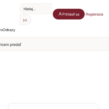
Prihlásiť sa
Registrácia
vo
Odkazy
hcem predať