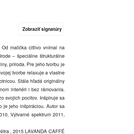
 Od malička citlivo vnímal na
rode – špeciálne štrukturálne
ny, príroda. Pre jeho tvorbu je
vojej tvorbe relaxuje a vlastne
otnicou. Stále hľadá originálny
om interiéri i bez rámovania.
svojich pocitov. Inšpiruje sa
 je jeho inšpiráciou. Autor sa
2010, Výtvarné spektrum 2011,
Nitra , 2015 LAVANDA CAFFÉ