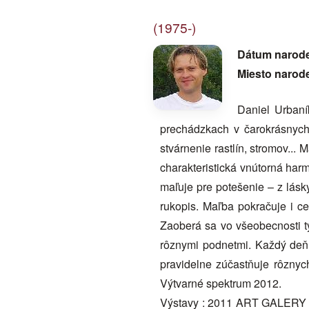
(1975-)
Dátum narod
Miesto narod
Daniel Urbaní
prechádzkach v čarokrásnych 
stvárnenie rastlín, stromov...
charakteristická vnútorná harm
maľuje pre potešenie – z lásky
rukopis. Maľba pokračuje i c
Zaoberá sa vo všeobecnosti t
rôznymi podnetmi. Každý deň n
pravidelne zúčastňuje rôznyc
Výtvarné spektrum 2012.
Výstavy : 2011 ART GALERY