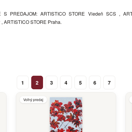
S PREDAJOM: ARTISTICO STORE Viedeň SCS , ARTIS
 , ARTISTICO STORE Praha.
1
2
3
4
5
6
7
Voľný predaj