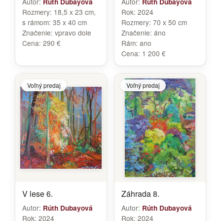
Autor:
Autor:
Rúth Dubayová
Rúth Dubayová
Rozmery:
18,5 x 23 cm,
Rok:
2024
s rámom: 35 x 40 cm
Rozmery:
70 x 50 cm
Značenie:
vpravo dole
Značenie:
áno
Cena:
290 €
Rám:
ano
Cena:
1 200 €
Voľný predaj
Voľný predaj
V lese 6.
Záhrada 8.
Autor:
Autor:
Rúth Dubayová
Rúth Dubayová
Rok:
2024
Rok:
2024