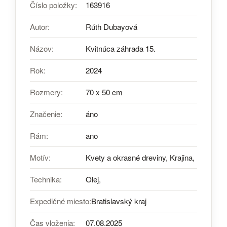
Číslo položky:
163916
Autor:
Rúth Dubayová
Názov:
Kvitnúca záhrada 15.
Rok:
2024
Rozmery:
70 x 50 cm
Značenie:
áno
Rám:
ano
Motív:
Kvety a okrasné dreviny, Krajina,
Technika:
Olej,
Expedičné miesto:
Bratislavský kraj
Čas vloženia:
07.08.2025