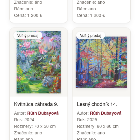
Značenie:
áno
Značenie:
áno
Rám:
ano
Rám:
ano
Cena:
1 200 €
Cena:
1 200 €
Voľný predaj
Voľný predaj
Kvitnúca záhrada 9.
Lesný chodník 14.
Autor:
Autor:
Rúth Dubayová
Rúth Dubayová
Rok:
2024
Rok:
2025
Rozmery:
70 x 50 cm
Rozmery:
60 x 60 cm
Značenie:
ano
Značenie:
ano
Rám:
ano
Rám:
ano