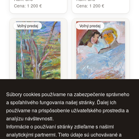
Cena:
1 200 €
Cena:
1 200 €
Voľný predaj
Voľný predaj
Strom 5.
Brieždenie
Súbory cookies používame na zabezpečenie správneho
a spoľahlivého fungovania našej stránky. Ďalej ich
Autor:
Autor:
Rúth Dubayová
Rúth Dubayová
Rok:
2025
Cena:
180 €
používame na prispôsobenie užívateľského prostredia a
Rozmery:
70 x 50 cm
analýzu návštevnosti.
Značenie:
ano
Informácie o používaní stránky zdieľame s našimi
Rám:
ano
analytickými partnermi. Tieto údaje sú uchovávané a
Cena:
1 200 €