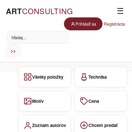
ART
CONSULTING
☰
Prihlásiť sa
Registrácia
Všetky položky
Technika
Motív
Cena
Zoznam autorov
Chcem predať