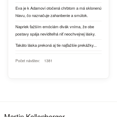
Eva je k Adamovi otočená chrbtom a má sklonenú
hlavu, čo naznačuje zahanbenie a smútok.
Napriek ťažším emóciám divák vníma, že obe
postavy spája neviditeľná niť neochvejnej lásky.
Takáto láska prekoná aj tie najťažšie prekážky...
Počet návštev:
1381
Martin Kellenberger