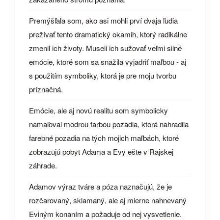
Premýšľala som, ako asi mohli prví dvaja ľudia
prežívať tento dramatický okamih, ktorý radikálne
zmenil ich životy. Museli ich sužovať veľmi silné
emócie, ktoré som sa snažila vyjadriť maľbou - aj
s použitím symboliky, ktorá je pre moju tvorbu
príznačná.
Emócie, ale aj novú realitu som symbolicky
namaľoval modrou farbou pozadia, ktorá nahradila
farebné pozadia na tých mojich maľbách, ktoré
zobrazujú pobyt Adama a Evy ešte v Rajskej
záhrade.
Adamov výraz tváre a póza naznačujú, že je
rozčarovaný, sklamaný, ale aj mierne nahnevaný
Eviným konaním a požaduje od nej vysvetlenie.