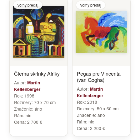
Voľný predaj
Voľný predaj
Čierna skrinky Afriky
Pegas pre Vincenta
(van Gogha)
Autor:
Martin
Autor:
Martin
Kellenberger
Rok:
1998
Kellenberger
Rok:
2018
Rozmery:
70 x 70 cm
Rozmery:
50 x 60 cm
Značenie:
áno
Značenie:
áno
Rám:
nie
Rám:
nie
Cena:
2 700 €
Cena:
2 200 €