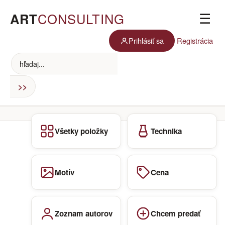
ART
CONSULTING
☰
Prihlásiť sa
Registrácia
Všetky položky
Technika
Motív
Cena
Zoznam autorov
Chcem predať