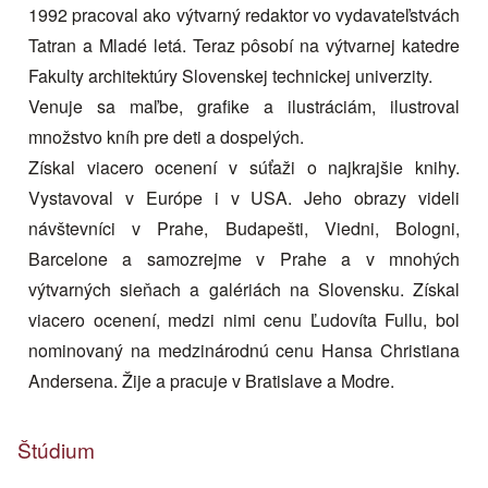
1992 pracoval ako výtvarný redaktor vo vydavateľstvách
Tatran a Mladé letá. Teraz pôsobí na výtvarnej katedre
Fakulty architektúry Slovenskej technickej univerzity.
Venuje sa maľbe, grafike a ilustráciám, ilustroval
množstvo kníh pre deti a dospelých.
Získal viacero ocenení v súťaži o najkrajšie knihy.
Vystavoval v Európe i v USA. Jeho obrazy videli
návštevníci v Prahe, Budapešti, Viedni, Bologni,
Barcelone a samozrejme v Prahe a v mnohých
výtvarných sieňach a galériách na Slovensku. Získal
viacero ocenení, medzi nimi cenu Ľudovíta Fullu, bol
nominovaný na medzinárodnú cenu Hansa Christiana
Andersena. Žije a pracuje v Bratislave a Modre.
Štúdium