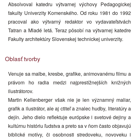
Absolvoval katedru výtvarnej výchovy Pedagogickej
fakulty Univerzity Komenského. Od roku 1981 do 1992
pracoval ako výtvarný redaktor vo vydavateľstvách
Tatran a Mladé letá. Teraz pôsobí na výtvarnej katedre
Fakulty architektúry Slovenskej technickej univerzity.
Oblasť tvorby
Venuje sa malbe, kresbe, grafike, animovanému filmu a
právom ho radia medzi najprestížnejších knižných
ilustrátorov.
Martin Kellenberger však nie je len významný maliar,
grafik a ilustrátor, ale aj ctiteľ a znalec hudby, literatúry a
dejín. Jeho dielo reflektuje európske i svetové dejiny a
kultúrnu históriu ľudstva a preto sa v ňom často objavujú
biblické motívy, či osobnosti stredoveku, novoveku i