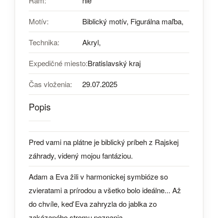
Rám:
nie
Motív:
Biblický motív, Figurálna maľba,
Technika:
Akryl,
Expedičné miesto:
Bratislavský kraj
Čas vloženia:
29.07.2025
Popis
Pred vami na plátne je biblický príbeh z Rajskej
záhrady, videný mojou fantáziou.
Adam a Eva žili v harmonickej symbióze so
zvieratami a prírodou a všetko bolo ideálne... Až
do chvíle, keď Eva zahryzla do jablka zo
zakázaného stromu poznania.