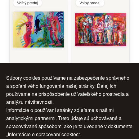
Voľný predaj
Voľný predaj
Adam hľadá Evu
Kapitál
Súbory cookies používame na zabezpečenie správneho
Autor:
Autor:
Martin
Martin
a spoľahlivého fungovania našej stránky. Ďalej ich
Kellenberger
Kellenberger
Rok:
2025
Rok:
2018
používame na prispôsobenie užívateľského prostredia a
Rozmery:
70 x 100 cm
Rozmery:
60 x 90 cm
analýzu návštevnosti.
Značenie:
ano
Značenie:
ano
Informácie o používaní stránky zdieľame s našimi
Rám:
nie
Rám:
nie
analytickými partnermi. Tieto údaje sú uchovávané a
Cena:
3 500 €
Cena:
3 000 €
spracovávané spôsobom, ako je to uvedené v dokumente
„Informácie o spracovaní cookies“.