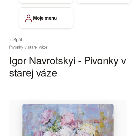
Moje menu
←
Späť
Pivonky v starej váze
Igor Navrotskyi - Pivonky v
starej váze