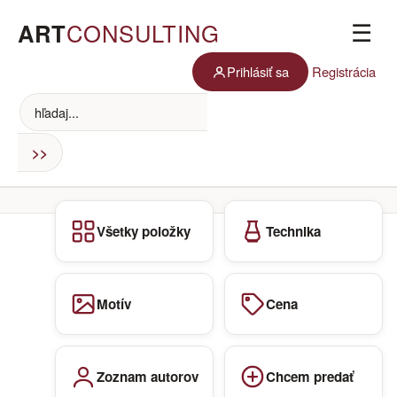
ART
CONSULTING
☰
Prihlásiť sa
Registrácia
Všetky položky
Technika
Motív
Cena
Zoznam autorov
Chcem predať