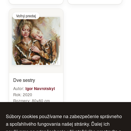
Voľný predaj
Dve sestry
Autor:
Igor Navrotskyi
Rok:
2020
Rozmery:
80х80 cm
Značenie:
Navrotskyi
Cena:
700 €
Súbory cookies používame na zabezpečenie správneho
a spoľahlivého fungovania našej stránky. Ďalej ich