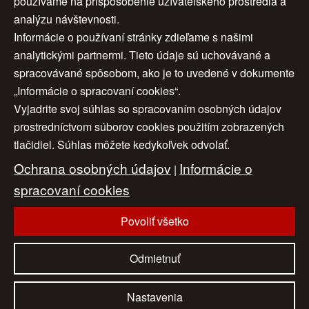
používame na prispôsobenie užívateľského prostredia a
analýzu návštevnosti.
<<
3
4
5
Informácie o používaní stránky zdieľame s našimi
analytickými partnermi. Tieto údaje sú uchovávané a
< späť
6
7
8
9
spracovávané spôsobom, ako je to uvedené v dokumente
„Informácie o spracovaní cookies“.
Vyjadrite svoj súhlas so spracovaním osobných údajov
Úvod
|
O nás
|
Obchodné podmienky
|
prostredníctvom súborov cookies použitím zobrazených
tlačidiel. Súhlas môžete kedykoľvek odvolať.
Ochrana osobných údajov
|
Cookies
|
Ochrana osobných údajov
Informácie o
Nastavenia cookies
|
Cenník
|
|
Aktuality
|
Kontakt
spracovaní cookies
|
Odkazy
Povoliť všetko
www.artconsulting.sk
© 2006-2026 ART CONSULTING, Všetky práva vyhradené
Odmietnuť
Nastavenia
Naši partneri:
eAntik.sk
dartesro.sk