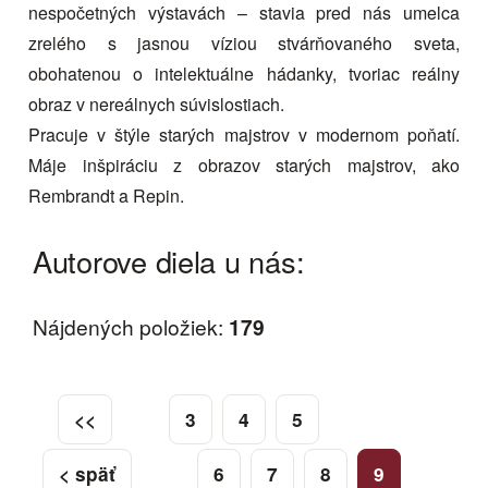
nespočetných výstavách – stavia pred nás umelca
zrelého s jasnou víziou stvárňovaného sveta,
obohatenou o intelektuálne hádanky, tvoriac reálny
obraz v nereálnych súvislostiach.
Pracuje v štýle starých majstrov v modernom poňatí.
Máje inšpiráciu z obrazov starých majstrov, ako
Rembrandt a Repin.
Autorove diela u nás:
Nájdených položiek:
179
<<
3
4
5
< späť
6
7
8
9