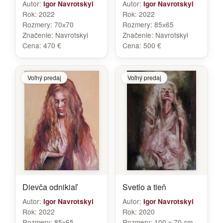
Autor:
Autor:
Igor Navrotskyi
Igor Navrotskyi
Rok:
2022
Rok:
2022
Rozmery:
70х70
Rozmery:
85х65
Značenie:
Navrotskyi
Značenie:
Navrotskyi
Cena:
470 €
Cena:
500 €
Voľný predaj
Voľný predaj
Dievča odnikiaľ
Svetlo a tieň
Autor:
Autor:
Igor Navrotskyi
Igor Navrotskyi
Rok:
2022
Rok:
2020
Rozmery:
85х65
Rozmery:
100 х 70 cm