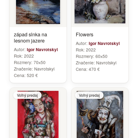
západ slnka na
Flowers
lesnom jazere
Autor:
Igor Navrotskyi
Autor:
Igor Navrotskyi
Rok:
2022
Rok:
2022
Rozmery:
60х50
Rozmery:
70х50
Značenie:
Navrotskyi
Značenie:
Navrotskyi
Cena:
470 €
Cena:
520 €
Voľný predaj
Voľný predaj