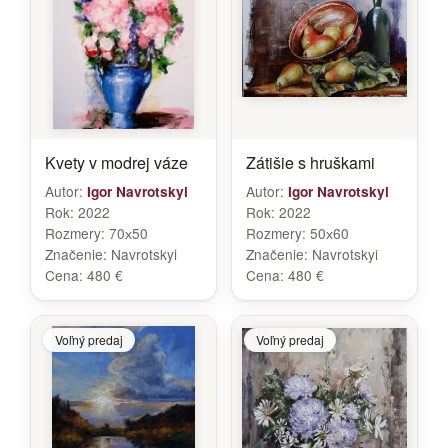
Kvety v modrej váze
Zátišie s hruškami
Autor:
Autor:
Igor Navrotskyi
Igor Navrotskyi
Rok:
2022
Rok:
2022
Rozmery:
70х50
Rozmery:
50х60
Značenie:
Navrotskyi
Značenie:
Navrotskyi
Cena:
480 €
Cena:
480 €
Voľný predaj
Voľný predaj