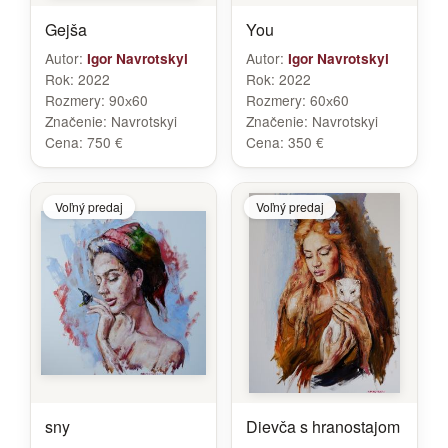
Gejša
You
Autor:
Autor:
Igor Navrotskyi
Igor Navrotskyi
Rok:
2022
Rok:
2022
Rozmery:
90х60
Rozmery:
60х60
Značenie:
Navrotskyi
Značenie:
Navrotskyi
Cena:
750 €
Cena:
350 €
Voľný predaj
Voľný predaj
sny
Dievča s hranostajom