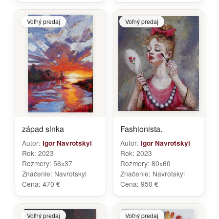
Voľný predaj
Voľný predaj
západ slnka
Fashionista.
Autor:
Autor:
Igor Navrotskyi
Igor Navrotskyi
Rok:
2023
Rok:
2023
Rozmery:
56х37
Rozmery:
80х60
Značenie:
Navrotskyi
Značenie:
Navrotskyi
Cena:
470 €
Cena:
950 €
Voľný predaj
Voľný predaj