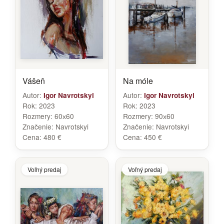
Vášeň
Na móle
Autor:
Autor:
Igor Navrotskyi
Igor Navrotskyi
Rok:
2023
Rok:
2023
Rozmery:
60х60
Rozmery:
90х60
Značenie:
Navrotskyi
Značenie:
Navrotskyi
Cena:
480 €
Cena:
450 €
Voľný predaj
Voľný predaj