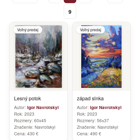
9
Voľný predaj
Voľný predaj
Lesný potok
západ slnka
Autor:
Autor:
Igor Navrotskyi
Igor Navrotskyi
Rok:
2023
Rok:
2023
Rozmery:
60x45
Rozmery:
56х37
Značenie:
Navrotskyi
Značenie:
Navrotskyi
Cena:
430 €
Cena:
490 €