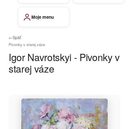
Moje menu
←
Späť
Pivonky v starej váze
Igor Navrotskyi - Pivonky v
starej váze