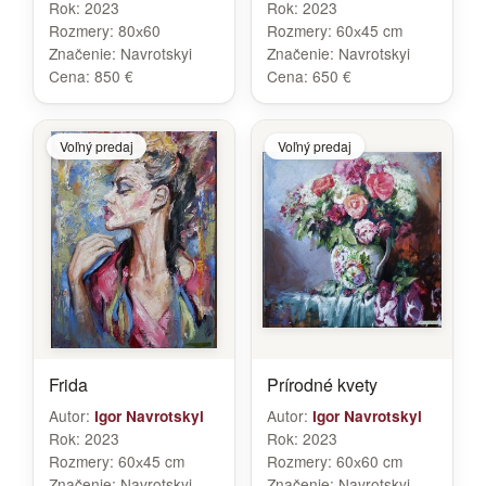
Rok:
2023
Rok:
2023
Rozmery:
80х60
Rozmery:
60х45 cm
Značenie:
Navrotskyi
Značenie:
Navrotskyi
Cena:
850 €
Cena:
650 €
Voľný predaj
Voľný predaj
Frida
Prírodné kvety
Autor:
Autor:
Igor Navrotskyi
Igor Navrotskyi
Rok:
2023
Rok:
2023
Rozmery:
60х45 cm
Rozmery:
60х60 cm
Značenie:
Navrotskyi
Značenie:
Navrotskyi