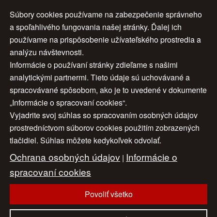
Súbory cookies používame na zabezpečenie správneho
a spoľahlivého fungovania našej stránky. Ďalej ich
<<
3
4
5
ďalej >
používame na prispôsobenie užívateľského prostredia a
analýzu návštevnosti.
< späť
6
7
8
>>
Informácie o používaní stránky zdieľame s našimi
analytickými partnermi. Tieto údaje sú uchovávané a
9
spracovávané spôsobom, ako je to uvedené v dokumente
„Informácie o spracovaní cookies“.
Vyjadrite svoj súhlas so spracovaním osobných údajov
Úvod
|
O nás
|
Obchodné podmienky
|
prostredníctvom súborov cookies použitím zobrazených
tlačidiel. Súhlas môžete kedykoľvek odvolať.
Ochrana osobných údajov
|
Cookies
|
Ochrana osobných údajov
Informácie o
Nastavenia cookies
|
Cenník
|
|
Aktuality
|
Kontakt
spracovaní cookies
|
Odkazy
Povoliť všetko
www.artconsulting.sk
© 2006-2026 ART CONSULTING, Všetky práva vyhradené