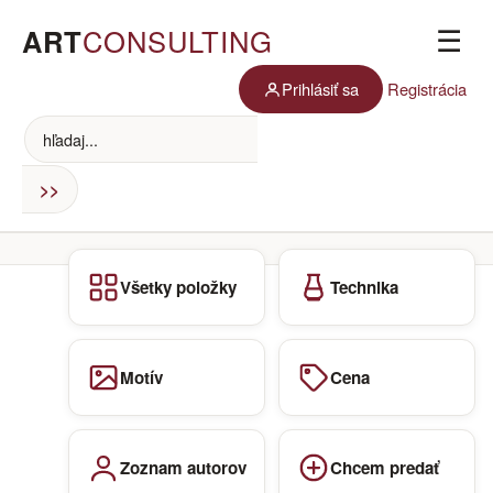
ART
CONSULTING
☰
Prihlásiť sa
Registrácia
Všetky položky
Technika
Motív
Cena
Zoznam autorov
Chcem predať