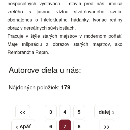
nespočetných výstavách – stavia pred nás umelca
zrelého s jasnou víziou stvárňovaného sveta,
obohatenou o intelektuálne hádanky, tvoriac reálny
obraz v nereálnych súvislostiach.
Pracuje v štýle starých majstrov v modernom poňatí.
Máje inšpiráciu z obrazov starých majstrov, ako
Rembrandt a Repin.
Autorove diela u nás:
Nájdených položiek:
179
<<
3
4
5
ďalej >
< späť
6
7
8
>>