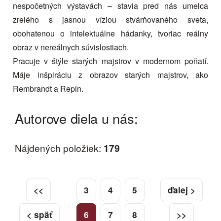
nespočetných výstavách – stavia pred nás umelca
zrelého s jasnou víziou stvárňovaného sveta,
obohatenou o intelektuálne hádanky, tvoriac reálny
obraz v nereálnych súvislostiach.
Pracuje v štýle starých majstrov v modernom poňatí.
Máje inšpiráciu z obrazov starých majstrov, ako
Rembrandt a Repin.
Autorove diela u nás:
Nájdených položiek:
179
<<
3
4
5
ďalej >
< späť
6
7
8
>>