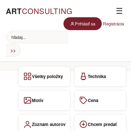
ART
CONSULTING
☰
Prihlásiť sa
Registrácia
Všetky položky
Technika
Motív
Cena
Zoznam autorov
Chcem predať