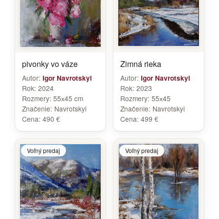
pivonky vo váze
Zimná rieka
Autor:
Autor:
Igor Navrotskyi
Igor Navrotskyi
Rok:
2024
Rok:
2023
Rozmery:
55х45 cm
Rozmery:
55х45
Značenie:
Navrotskyi
Značenie:
Navrotskyi
Cena:
490 €
Cena:
499 €
Voľný predaj
Voľný predaj