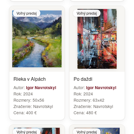
Voľný predaj
Voľný predaj
Rieka v Alpách
Po daždi
Autor:
Autor:
Igor Navrotskyi
Igor Navrotskyi
Rok:
2024
Rok:
2024
Rozmery:
50х56
Rozmery:
63х42
Značenie:
Navrotskyi
Značenie:
Navrotskyi
Cena:
400 €
Cena:
480 €
Voľný predaj
Voľný predaj