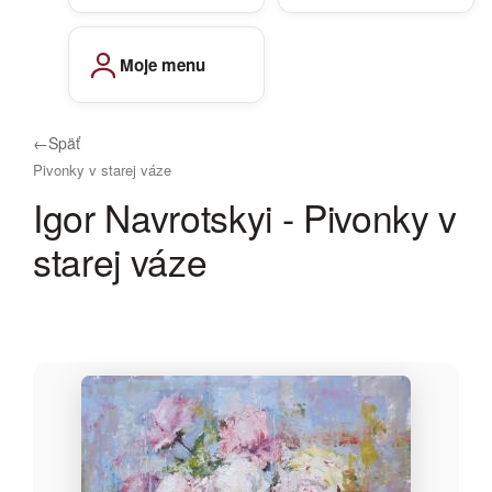
Moje menu
←
Späť
Pivonky v starej váze
Igor Navrotskyi - Pivonky v
starej váze