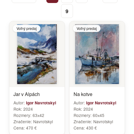
9
Voľný predaj
Voľný predaj
Jar v Alpách
Na kotve
Autor:
Autor:
Igor Navrotskyi
Igor Navrotskyi
Rok:
2024
Rok:
2024
Rozmery:
63х42
Rozmery:
60х45
Značenie:
Navrotskyi
Značenie:
Navrotskyi
Cena:
470 €
Cena:
430 €