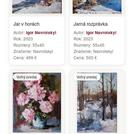
Jar v horách
Jarná rozprávka
Autor:
Autor:
Igor Navrotskyi
Igor Navrotskyi
Rok:
2023
Rok:
2023
Rozmery:
55х45
Rozmery:
55х45
Značenie:
Navrotskyi
Značenie:
Navrotskyi
Cena:
499 €
Cena:
500 €
Voľný predaj
Voľný predaj