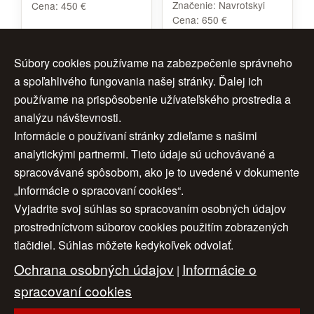
Značenie:
Navrotskyi
Cena:
450 €
Cena:
650 €
Súbory cookies používame na zabezpečenie správneho
a spoľahlivého fungovania našej stránky. Ďalej ich
<<
3
4
5
ďalej >
používame na prispôsobenie užívateľského prostredia a
analýzu návštevnosti.
< späť
6
7
8
>>
Informácie o používaní stránky zdieľame s našimi
analytickými partnermi. Tieto údaje sú uchovávané a
9
spracovávané spôsobom, ako je to uvedené v dokumente
„Informácie o spracovaní cookies“.
Vyjadrite svoj súhlas so spracovaním osobných údajov
Úvod
|
O nás
|
Obchodné podmienky
|
prostredníctvom súborov cookies použitím zobrazených
tlačidiel. Súhlas môžete kedykoľvek odvolať.
Ochrana osobných údajov
|
Cookies
|
Ochrana osobných údajov
Informácie o
Nastavenia cookies
|
Cenník
|
|
Aktuality
|
Kontakt
spracovaní cookies
|
Odkazy