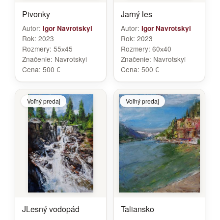
Pivonky
Jarný les
Autor:
Autor:
Igor Navrotskyi
Igor Navrotskyi
Rok:
2023
Rok:
2023
Rozmery:
55х45
Rozmery:
60х40
Značenie:
Navrotskyi
Značenie:
Navrotskyi
Cena:
500 €
Cena:
500 €
Voľný predaj
Voľný predaj
JLesný vodopád
Taliansko