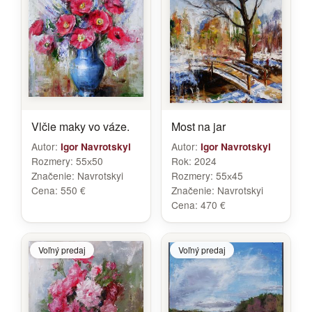
Vlčie maky vo váze.
Most na jar
Autor:
Autor:
Igor Navrotskyi
Igor Navrotskyi
Rozmery:
55х50
Rok:
2024
Značenie:
Navrotskyi
Rozmery:
55х45
Cena:
550 €
Značenie:
Navrotskyi
Cena:
470 €
Voľný predaj
Voľný predaj