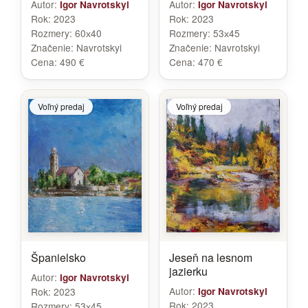
Autor:
Autor:
Igor Navrotskyi
Igor Navrotskyi
Rok:
2023
Rok:
2023
Rozmery:
60х40
Rozmery:
53х45
Značenie:
Navrotskyi
Značenie:
Navrotskyi
Cena:
490 €
Cena:
470 €
Voľný predaj
Voľný predaj
Španielsko
Jeseň na lesnom
jazierku
Autor:
Igor Navrotskyi
Autor:
Rok:
2023
Igor Navrotskyi
Rok:
2023
Rozmery:
53х45