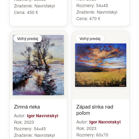
Rozmery:
54х45
Značenie:
Navrotskyi
Značenie:
Navrotskyi
Cena:
450 €
Cena:
470 €
Voľný predaj
Voľný predaj
Zimná rieka
Západ slnka nad
poľom
Autor:
Igor Navrotskyi
Autor:
Rok:
2023
Igor Navrotskyi
Rok:
2023
Rozmery:
54х45
Rozmery:
60х70
Značenie:
Navrotskyi