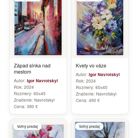
Západ slnka nad
Kvety vo váze
mestom
Autor:
Igor Navrotskyi
Autor:
Igor Navrotskyi
Rok:
2024
Rok:
2024
Rozmery:
60х45
Rozmery:
60х45
Značenie:
Navrotskyi
Značenie:
Navrotskyi
Cena:
490 €
Cena:
380 €
Voľný predaj
Voľný predaj