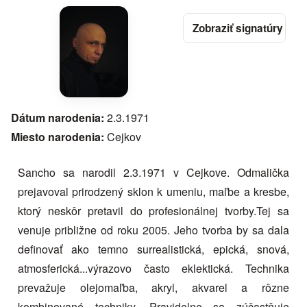
Dátum narodenia:
2.3.1971
Miesto narodenia:
Cejkov
Sancho sa narodil 2.3.1971 v Cejkove. Odmalička
prejavoval prirodzený sklon k umeniu, maľbe a kresbe,
ktorý neskôr pretavil do profesionálnej tvorby.Tej sa
venuje približne od roku 2005. Jeho tvorba by sa dala
definovať ako temno surrealistická, epická, snová,
atmosferická...výrazovo často eklektická. Technika
prevažuje olejomaľba, akryl, akvarel a rôzne
kombinované techniky. Pravidelne sa zúčastňuje