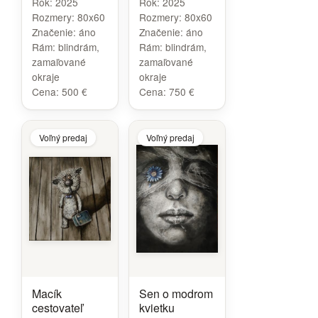
Rok:
2025
Rok:
2025
Rozmery:
80x60
Rozmery:
80x60
Značenie:
áno
Značenie:
áno
Rám:
blindrám,
Rám:
blindrám,
zamaľované
zamaľované
okraje
okraje
Cena:
500 €
Cena:
750 €
Voľný predaj
Voľný predaj
Macík
Sen o modrom
cestovateľ
kvietku