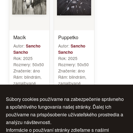
Macík
Puppetko
Autor:
Autor:
Sancho
Sancho
Sancho
Sancho
Rok:
2025
Rok:
2025
Rozmery:
50x50
Rozmery:
50x50
Značenie:
áno
Značenie:
áno
Rám:
blindrám,
Rám:
blindrám,
zamaľované
zamaľované
okraje
okraje
Cena:
500 €
Cena:
500 €
Súbory cookies používame na zabezpečenie správneho
a spoľahlivého fungovania našej stránky. Ďalej ich
používame na prispôsobenie užívateľského prostredia a
analýzu návštevnosti.
1
2
3
ďalej >
Informácie o používaní stránky zdieľame s našimi