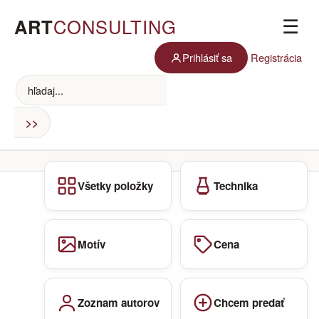
ART
CONSULTING
☰
Prihlásiť sa
Registrácia
Všetky položky
Technika
Motív
Cena
Zoznam autorov
Chcem predať