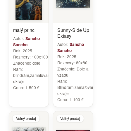
malý princ
Sunny-Side Up
Extasy
Autor:
Sancho
Autor:
Sancho
Sancho
Rok:
2025
Sancho
Rok:
2025
Rozmery:
100x100
Rozmery:
80x80
Značenie:
dole
Značenie:
Dole a
Rám:
vzadu
blindrám,zamaľované
Rám:
okraje
Blindrám,zamaľované
Cena:
1 500 €
okraje
Cena:
1 100 €
Voľný predaj
Voľný predaj