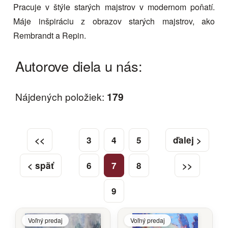
Pracuje v štýle starých majstrov v modernom poňatí.
Máje inšpiráciu z obrazov starých majstrov, ako
Rembrandt a Repin.
Autorove diela u nás:
Nájdených položiek:
179
<<
3
4
5
ďalej >
< späť
6
7
8
>>
9
Voľný predaj
Voľný predaj