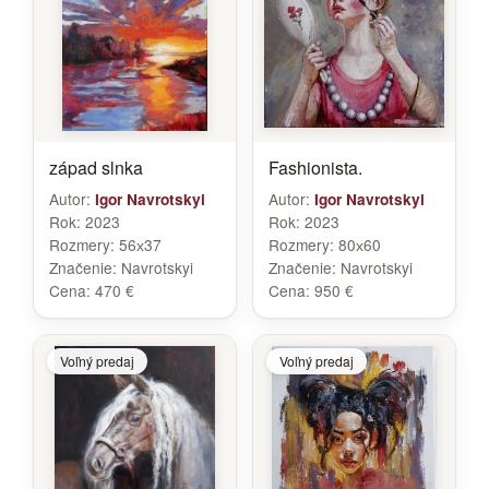
západ slnka
Fashionista.
Autor:
Autor:
Igor Navrotskyi
Igor Navrotskyi
Rok:
2023
Rok:
2023
Rozmery:
56х37
Rozmery:
80х60
Značenie:
Navrotskyi
Značenie:
Navrotskyi
Cena:
470 €
Cena:
950 €
Voľný predaj
Voľný predaj