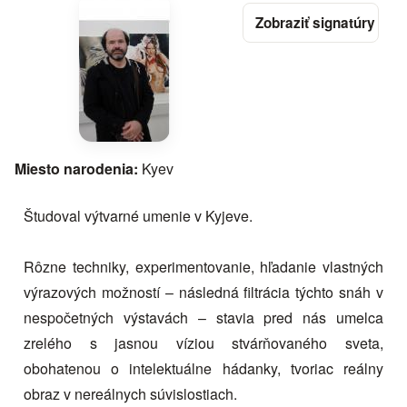
Miesto narodenia:
Kyev
Študoval výtvarné umenie v Kyjeve.
Rôzne techniky, experimentovanie, hľadanie vlastných
výrazových možností – následná filtrácia týchto snáh v
nespočetných výstavách – stavia pred nás umelca
zrelého s jasnou víziou stvárňovaného sveta,
obohatenou o intelektuálne hádanky, tvoriac reálny
obraz v nereálnych súvislostiach.