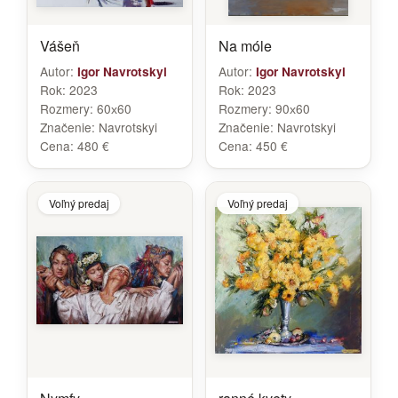
Vášeň
Na móle
Autor:
Autor:
Igor Navrotskyi
Igor Navrotskyi
Rok:
2023
Rok:
2023
Rozmery:
60х60
Rozmery:
90х60
Značenie:
Navrotskyi
Značenie:
Navrotskyi
Cena:
480 €
Cena:
450 €
Voľný predaj
Voľný predaj