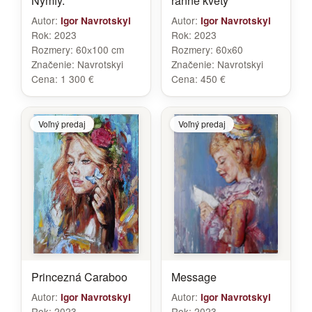
Nymfy.
ranné kvety
Autor:
Autor:
Igor Navrotskyi
Igor Navrotskyi
Rok:
2023
Rok:
2023
Rozmery:
60х100 cm
Rozmery:
60х60
Značenie:
Navrotskyi
Značenie:
Navrotskyi
Cena:
1 300 €
Cena:
450 €
Voľný predaj
Voľný predaj
Princezná Caraboo
Message
Autor:
Autor:
Igor Navrotskyi
Igor Navrotskyi
Rok:
2023
Rok:
2023