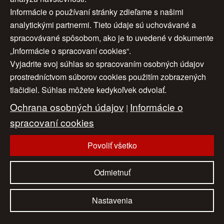
< späť
6
7
8
>>
Informácie o používaní stránky zdieľame s našimi
analytickými partnermi. Tieto údaje sú uchovávané a
9
spracovávané spôsobom, ako je to uvedené v dokumente
„Informácie o spracovaní cookies“.
Vyjadrite svoj súhlas so spracovaním osobných údajov
Úvod
|
O nás
|
Obchodné podmienky
|
prostredníctvom súborov cookies použitím zobrazených
tlačidiel. Súhlas môžete kedykoľvek odvolať.
Ochrana osobných údajov
|
Cookies
|
Ochrana osobných údajov
Informácie o
Nastavenia cookies
|
Cenník
|
|
Aktuality
|
Kontakt
spracovaní cookies
|
Odkazy
Povoliť všetko
www.artconsulting.sk
© 2006-2026 ART CONSULTING, Všetky práva vyhradené
Odmietnuť
Nastavenia
Naši partneri:
eAntik.sk
dartesro.sk