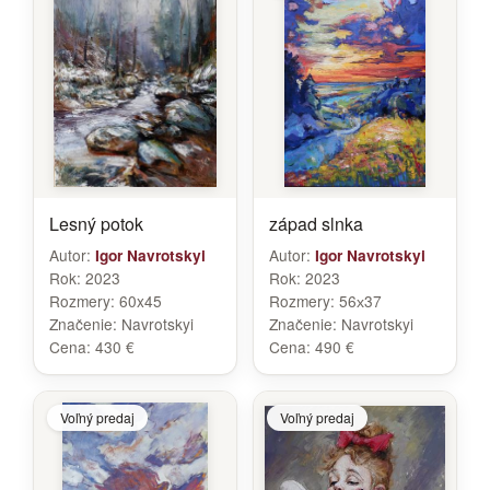
Lesný potok
západ slnka
Autor:
Autor:
Igor Navrotskyi
Igor Navrotskyi
Rok:
2023
Rok:
2023
Rozmery:
60x45
Rozmery:
56х37
Značenie:
Navrotskyi
Značenie:
Navrotskyi
Cena:
430 €
Cena:
490 €
Voľný predaj
Voľný predaj