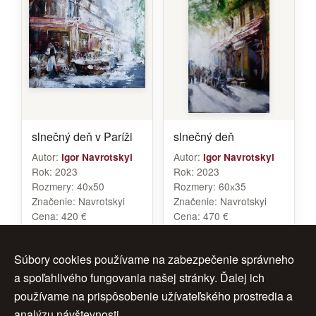
slnečný deň v Paríži
slnečný deň
Autor:
Autor:
Igor Navrotskyi
Igor Navrotskyi
Rok:
2023
Rok:
2023
Rozmery:
40х50
Rozmery:
60х35
Značenie:
Navrotskyi
Značenie:
Navrotskyi
Cena:
420 €
Cena:
470 €
Súbory cookies používame na zabezpečenie správneho
a spoľahlivého fungovania našej stránky. Ďalej ich
<<
3
4
5
ďalej >
používame na prispôsobenie užívateľského prostredia a
analýzu návštevnosti.