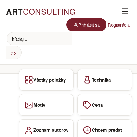
ART
CONSULTING
☰
Prihlásiť sa
Registrácia
Všetky položky
Technika
Motív
Cena
Zoznam autorov
Chcem predať