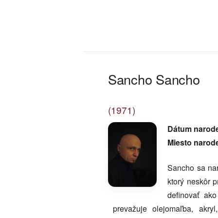
Sancho Sancho
(1971)
Dátum narod
Miesto narod
Sancho sa nar
ktorý neskôr p
definovať ako
prevažuje olejomaľba, akry