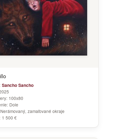
llo
:
Sancho Sancho
2025
ery:
100x80
enie:
Dole
:
Nerámovaný, zamaľované okraje
:
1 500 €