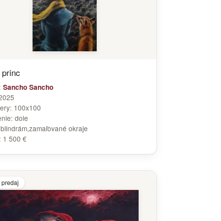
 princ
:
Sancho Sancho
2025
ery:
100x100
enie:
dole
:
blindrám,zamaľované okraje
:
1 500 €
 predaj