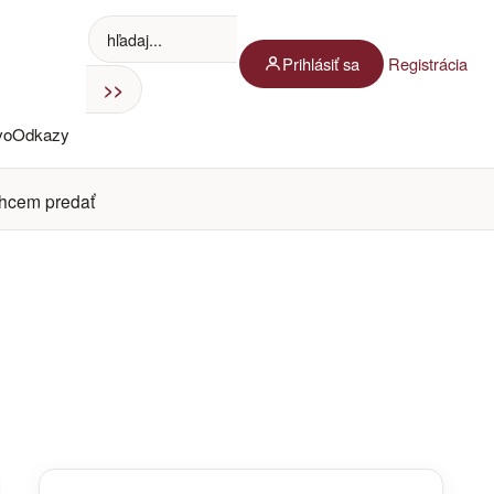
Prihlásiť sa
Registrácia
vo
Odkazy
hcem predať