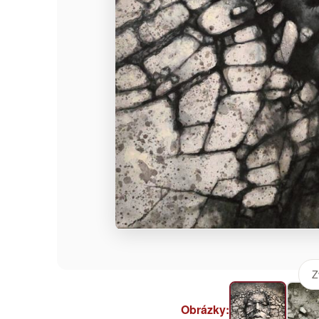
Z
Obrázky: