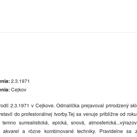
enia:
2.3.1971
enia:
Cejkov
odil 2.3.1971 v Cejkove. Odmalička prejavoval prirodzený sk
retavil do profesionálnej tvorby.Tej sa venuje približne od ro
 temno surrealistická, epická, snová, atmosferická...výrazo
l, akvarel a rôzne kombinované techniky. Pravidelne sa z