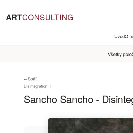
ART
CONSULTING
Úvod
O n
Všetky polo
←
Späť
Disintegration II
Sancho Sancho - Disinteg