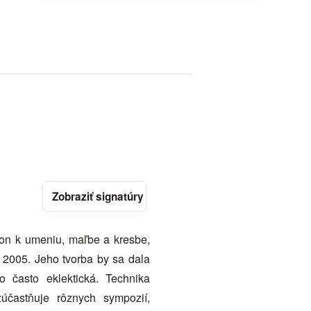
lon k umeniu, maľbe a kresbe,
ku 2005. Jeho tvorba by sa dala
vo často eklektická. Technika
účastňuje rôznych sympozií,