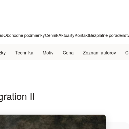
ás
Obchodné podmienky
Cenník
Aktuality
Kontakt
Bezplatné poradenst
žky
Technika
Motív
Cena
Zoznam autorov
C
ration II