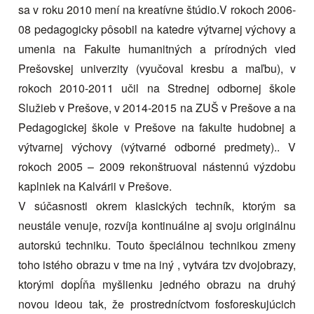
sa v roku 2010 mení na kreatívne štúdio.V rokoch 2006-
08 pedagogicky pôsobil na katedre výtvarnej výchovy a
umenia na Fakulte humanitných a prírodných vied
Prešovskej univerzity (vyučoval kresbu a maľbu), v
rokoch 2010-2011 učil na Strednej odbornej škole
Služieb v Prešove, v 2014-2015 na ZUŠ v Prešove a na
Pedagogickej škole v Prešove na fakulte hudobnej a
výtvarnej výchovy (výtvarné odborné predmety).. V
rokoch 2005 – 2009 rekonštruoval nástennú výzdobu
kaplniek na Kalvárii v Prešove.
V súčasnosti okrem klasických techník, ktorým sa
neustále venuje, rozvíja kontinuálne aj svoju originálnu
autorskú techniku. Touto špeciálnou technikou zmeny
toho istého obrazu v tme na iný , vytvára tzv dvojobrazy,
ktorými dopĺňa myšlienku jedného obrazu na druhý
novou ideou tak, že prostredníctvom fosforeskujúcich