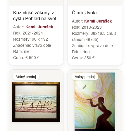
Kozmické zákony, z
Čiara života
cyklu Pohľad na svet
Autor:
Kamil Jurašek
Autor:
Kamil Jurašek
Rok:
2018-2023
Rok:
2021-2024
Rozmery:
38x46,5 cm, s
Rozmery:
90 x 192
rámom 46x55)
Značenie:
vľavo dole
Značenie:
vpravo dole
Rám:
nie
Rám:
áno
Cena:
6 500 €
Cena:
350 €
Voľný predaj
Voľný predaj