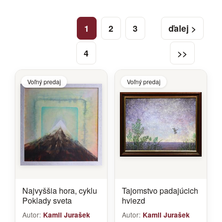
1
2
3
ďalej >
4
>>
Voľný predaj
Voľný predaj
Najvyššia hora, cyklu
Tajomstvo padajúcich
Poklady sveta
hviezd
Autor:
Autor:
Kamil Jurašek
Kamil Jurašek