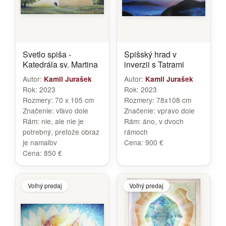
Svetlo spiša -
Spišský hrad v
Katedrála sv. Martina
inverzii s Tatrami
Autor:
Autor:
Kamil Jurašek
Kamil Jurašek
Rok:
2023
Rok:
2023
Rozmery:
70 x 105 cm
Rozmery:
78x108 cm
Značenie:
vľavo dole
Značenie:
vpravo dole
Rám:
nie, ale nie je
Rám:
áno, v dvoch
potrebný, pretože obraz
rámoch
je namaľov
Cena:
900 €
Cena:
850 €
Voľný predaj
Voľný predaj