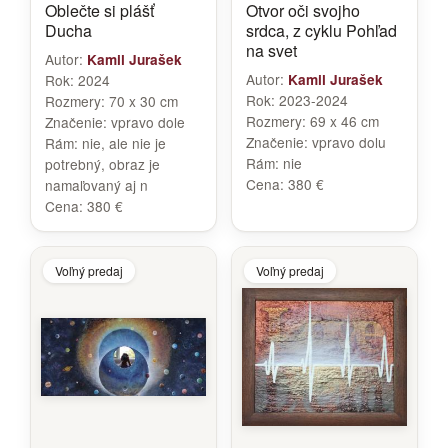
Oblečte si plášť
Otvor oči svojho
Ducha
srdca, z cyklu Pohľad
na svet
Autor:
Kamil Jurašek
Autor:
Rok:
2024
Kamil Jurašek
Rok:
2023-2024
Rozmery:
70 x 30 cm
Rozmery:
69 x 46 cm
Značenie:
vpravo dole
Značenie:
vpravo dolu
Rám:
nie, ale nie je
Rám:
nie
potrebný, obraz je
Cena:
380 €
namaľovaný aj n
Cena:
380 €
Voľný predaj
Voľný predaj