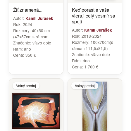
Žiť znamená...
Keď porastie vaša
viera,i celý vesmír sa
Autor:
Kamil Jurašek
spojí
Rok:
2024
Autor:
Kamil Jurašek
Rozmery:
40x50 cm
Rok:
2018-2024
(47x57cm s rámom
Rozmery:
100x70cm(s
Značenie:
vľavo dole
rámom 111,5x81,5)
Rám:
áno
Značenie:
vľavo dole
Cena:
350 €
Rám:
áno
Cena:
1 700 €
Voľný predaj
Voľný predaj