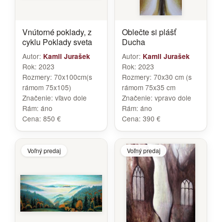
Vnútorné poklady, z
Oblečte si plášť
cyklu Poklady sveta
Ducha
Autor:
Autor:
Kamil Jurašek
Kamil Jurašek
Rok:
2023
Rok:
2023
Rozmery:
70x100cm(s
Rozmery:
70x30 cm (s
rámom 75x105)
rámom 75x35 cm
Značenie:
vľavo dole
Značenie:
vpravo dole
Rám:
áno
Rám:
áno
Cena:
850 €
Cena:
390 €
Voľný predaj
Voľný predaj