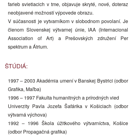
farieb svietiacich v tme, objavuje skryté, nové, doteraz
neobjavené možností výpovede obrazu.
V súčasnosti je vytvarníkom v slobodnom povolaní. Je
členom Slovenskej výtvarnej únie, IAA (Internacional
Association of Art) a Prešovských združení Per
spektrum a Átrium.
ŠTÚDIÁ:
1997 – 2003 Akadémia umení v Banskej Bystrici (odbor
Grafika, Maľba)
1996 – 1997 Fakulta humanitných a prírodných vied
Univerzity Pavla Jozefa Šafárika v Košiciach (odbor
výtvarná výchova)
1992 – 1996 Škola úžitkového výtvarníctva, Košice
(odbor Propagačná grafika)