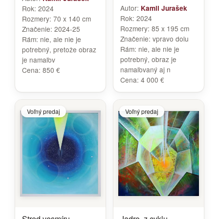
Autor:
Rok:
2024
Kamil Jurašek
Rok:
2024
Rozmery:
70 x 140 cm
Rozmery:
85 x 195 cm
Značenie:
2024-25
Značenie:
vpravo dolu
Rám:
nie, ale nie je
Rám:
nie, ale nie je
potrebný, pretože obraz
potrebný, obraz je
je namaľov
namaľovaný aj n
Cena:
850 €
Cena:
4 000 €
Voľný predaj
Voľný predaj
Stred vesmíru
Jadro, z cyklu