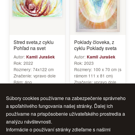
Stred sveta,z cyklu
Poklady človeka, z
Pohľad na svet
cyklu Poklady sveta
Autor:
Autor:
Kamil Jurašek
Kamil Jurašek
Rok:
2022
Rok:
2023
Rozmery:
74x122 cm
Rozmery:
100 x 70 cm (s
Značenie:
vpravo dole
rámom 111 x 81 cm)
Rám:
áno
Značenie:
vpravo dole
Cena:
950 €
Rám:
áno
Cena:
1 500 €
Súbory cookies používame na zabezpečenie správneho
a spoľahlivého fungovania našej stránky. Ďalej ich
používame na prispôsobenie užívateľského prostredia a
analýzu návštevnosti.
1
2
3
ďalej >
Informácie o používaní stránky zdieľame s našimi