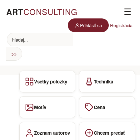
ART
CONSULTING
☰
Prihlásiť sa
Registrácia
Všetky položky
Technika
Motív
Cena
Zoznam autorov
Chcem predať