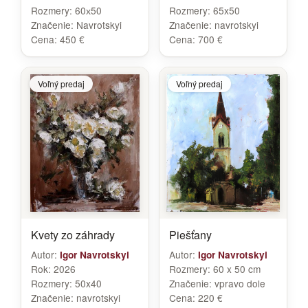
Rozmery:
60х50
Rozmery:
65x50
Značenie:
Navrotskyi
Značenie:
navrotskyi
Cena:
450 €
Cena:
700 €
Voľný predaj
Voľný predaj
Kvety zo záhrady
Piešťany
Autor:
Autor:
Igor Navrotskyi
Igor Navrotskyi
Rok:
2026
Rozmery:
60 x 50 cm
Rozmery:
50x40
Značenie:
vpravo dole
Značenie:
navrotskyi
Cena:
220 €