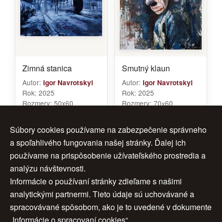
Zimná stanica
Smutný klaun
Autor:
Autor:
Igor Navrotskyi
Igor Navrotskyi
Rok:
2025
Rok:
2025
Rozmery:
50x60
Rozmery:
70х60
Značenie:
navrotskyi
Značenie:
Navrotskyi
Cena:
450 €
Cena:
680 €
Súbory cookies používame na zabezpečenie správneho
a spoľahlivého fungovania našej stránky. Ďalej ich
používame na prispôsobenie užívateľského prostredia a
analýzu návštevnosti.
1
2
3
ďalej >
Informácie o používaní stránky zdieľame s našimi
analytickými partnermi. Tieto údaje sú uchovávané a
4
5
6
7
>>
spracovávané spôsobom, ako je to uvedené v dokumente
„Informácie o spracovaní cookies“.