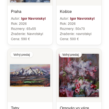
Praha
Košice
Autor:
Autor:
Igor Navrotskyi
Igor Navrotskyi
Rok:
2026
Rok:
2026
Rozmery:
65х55
Rozmery:
50x70
Značenie:
Navrotskyi
Značenie:
navrotskyi
Cena:
590 €
Cena:
500 €
Voľný predaj
Voľný predaj
Tatry
Orgován vo váze