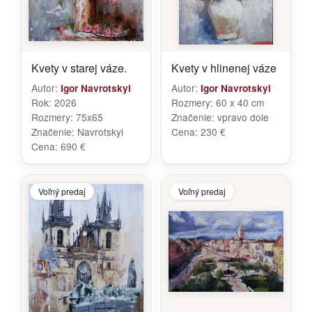
Kvety v starej váze.
Kvety v hlinenej váze
Autor:
Autor:
Igor Navrotskyi
Igor Navrotskyi
Rok:
2026
Rozmery:
60 x 40 cm
Rozmery:
75x65
Značenie:
vpravo dole
Značenie:
Navrotskyi
Cena:
230 €
Cena:
690 €
Voľný predaj
Voľný predaj