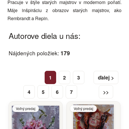
Pracuje v štýle starých majstrov v modernom poňatí.
Máje inšpiráciu z obrazov starých majstrov, ako
Rembrandt a Repin.
Autorove diela u nás:
Nájdených položiek:
179
1
2
3
ďalej >
4
5
6
7
>>
Voľný predaj
Voľný predaj