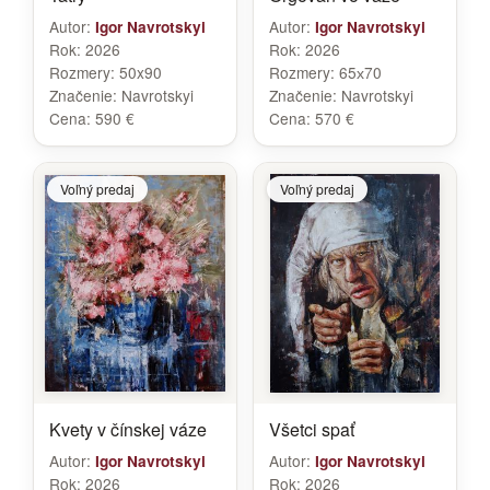
Autor:
Autor:
Igor Navrotskyi
Igor Navrotskyi
Rok:
2026
Rok:
2026
Rozmery:
50x90
Rozmery:
65х70
Značenie:
Navrotskyi
Značenie:
Navrotskyi
Cena:
590 €
Cena:
570 €
Voľný predaj
Voľný predaj
Kvety v čínskej váze
Všetci spať
Autor:
Autor:
Igor Navrotskyi
Igor Navrotskyi
Rok:
2026
Rok:
2026