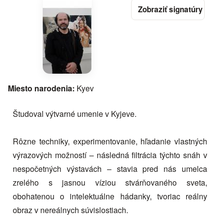
Miesto narodenia:
Kyev
Študoval výtvarné umenie v Kyjeve.
Rôzne techniky, experimentovanie, hľadanie vlastných
výrazových možností – následná filtrácia týchto snáh v
nespočetných výstavách – stavia pred nás umelca
zrelého s jasnou víziou stvárňovaného sveta,
obohatenou o intelektuálne hádanky, tvoriac reálny
obraz v nereálnych súvislostiach.