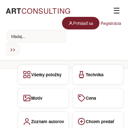
ART
CONSULTING
☰
Prihlásiť sa
Registrácia
Všetky položky
Technika
Motív
Cena
Zoznam autorov
Chcem predať