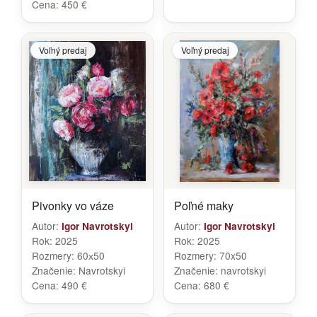
Cena:
450 €
Voľný predaj
Voľný predaj
Pivonky vo váze
Poľné maky
Autor:
Autor:
Igor Navrotskyi
Igor Navrotskyi
Rok:
2025
Rok:
2025
Rozmery:
60х50
Rozmery:
70x50
Značenie:
Navrotskyi
Značenie:
navrotskyi
Cena:
490 €
Cena:
680 €