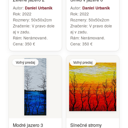
Autor:
Autor:
Daniel Urbaník
Daniel Urbaník
Rok:
2022
Rok:
2022
Rozmery:
50x50x2cm
Rozmery:
50x50x2cm
Značenie:
V pravo dole
Značenie:
V pravo dole
aj v zadu.
aj v zadu.
Rám:
Nerámované.
Rám:
Nerámované.
Cena:
350 €
Cena:
350 €
Voľný predaj
Voľný predaj
Modré jazero 3
Slnečné stromy