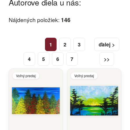
Autorove diela u nás:
Nájdených položiek:
146
1
2
3
ďalej >
4
5
6
7
>>
Voľný predaj
Voľný predaj