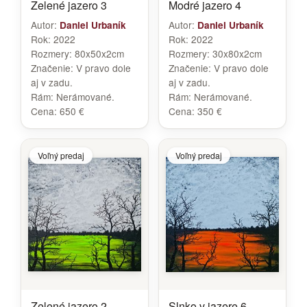
Zelené jazero 3
Modré jazero 4
Autor:
Autor:
Daniel Urbaník
Daniel Urbaník
Rok:
2022
Rok:
2022
Rozmery:
80x50x2cm
Rozmery:
30x80x2cm
Značenie:
V pravo dole
Značenie:
V pravo dole
aj v zadu.
aj v zadu.
Rám:
Nerámované.
Rám:
Nerámované.
Cena:
650 €
Cena:
350 €
Voľný predaj
Voľný predaj
Zelené jazero 2
Slnko v jazere 6