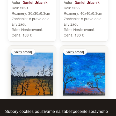
Autor:
Autor:
Daniel Urbaník
Daniel Urbaník
Rok:
2021
Rok:
2022
Rozmery:
30x30x0,3cm
Rozmery:
40x40x0,3cm
Značenie:
V pravo dole
Značenie:
V pravo dole
aj v zadu.
aj v zadu.
Rám:
Nerámované.
Rám:
Nerámované.
Cena:
188 €
Cena:
180 €
Voľný predaj
Voľný predaj
Slnko v jazere 3
Večerná krajina 3
Súbory cookies používame na zabezpečenie správneho