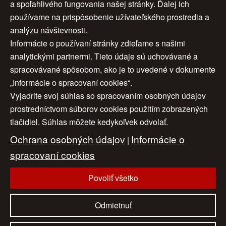
Autor:
Autor:
Daniel Urbaník
Daniel Urbaník
a spoľahlivého fungovania našej stránky. Ďalej ich
Rok:
2022
Rok:
2022
používame na prispôsobenie užívateľského prostredia a
Rozmery:
40x40x0.3cm
Rozmery:
50x50x2cm
analýzu návštevnosti.
Značenie:
V pravo dole
Značenie:
V pravo dole
Informácie o používaní stránky zdieľame s našimi
aj v zadu.
aj v zadu.
Rám:
Nerámované.
Cena:
360 €
analytickými partnermi. Tieto údaje sú uchovávané a
Cena:
188 €
spracovávané spôsobom, ako je to uvedené v dokumente
„Informácie o spracovaní cookies“.
Vyjadrite svoj súhlas so spracovaním osobných údajov
prostredníctvom súborov cookies použitím zobrazených
1
2
3
ďalej >
tlačidiel. Súhlas môžete kedykoľvek odvolať.
4
5
6
7
>>
Ochrana osobných údajov
Informácie o
|
spracovaní cookies
Povoliť všetko
Úvod
|
O nás
|
Obchodné podmienky
|
Ochrana osobných údajov
|
Cookies
|
Odmietnuť
Nastavenia cookies
|
Cenník
|
Aktuality
|
Kontakt