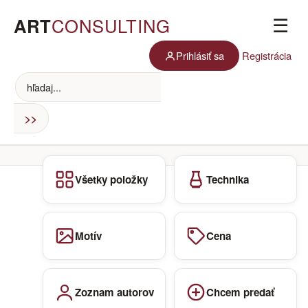
ART
CONSULTING
☰
Prihlásiť sa
Registrácia
Všetky položky
Technika
Motív
Cena
Zoznam autorov
Chcem predať