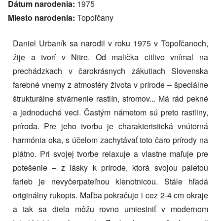
Dátum narodenia:
1975
Miesto narodenia:
Topoľčany
Daniel Urbaník sa narodil v roku 1975 v Topoľčanoch,
žije a tvorí v Nitre. Od malička citlivo vnímal na
prechádzkach v čarokrásnych zákutiach Slovenska
farebné vnemy z atmosféry života v prírode – špeciálne
štrukturálne stvárnenie rastlín, stromov... Má rád pekné
a jednoduché veci. Častým námetom sú preto rastliny,
príroda. Pre jeho tvorbu je charakteristická vnútorná
harmónia oka, s účelom zachytávať toto čaro prírody na
plátno. Pri svojej tvorbe relaxuje a vlastne maľuje pre
potešenie – z lásky k prírode, ktorá svojou paletou
farieb je nevyčerpateľnou klenotnicou. Stále hľadá
originálny rukopis. Maľba pokračuje i cez 2-4 cm okraje
a tak sa diela môžu rovno umiestniť v modernom