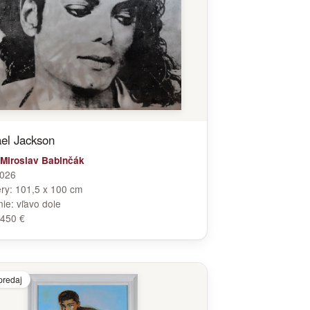
el Jackson
Miroslav Babinčák
026
ry:
101,5 x 100 cm
nie:
vľavo dole
450 €
predaj