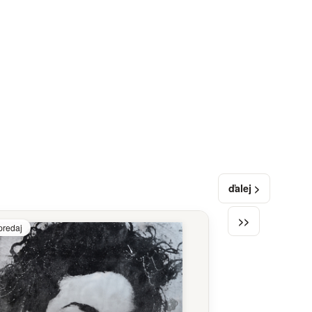
ďalej >
>>
predaj