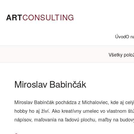
ART
CONSULTING
Úvod
O n
Všetky polo
Miroslav Babinčák
Miroslav Babinčák pochádza z Michaloviec, kde aj celý
hobby ho aj živí. Ako kreatívny umelec vo vlastnom štú
nápísov, maľovania na ľadovú plochu, maľby na budovy