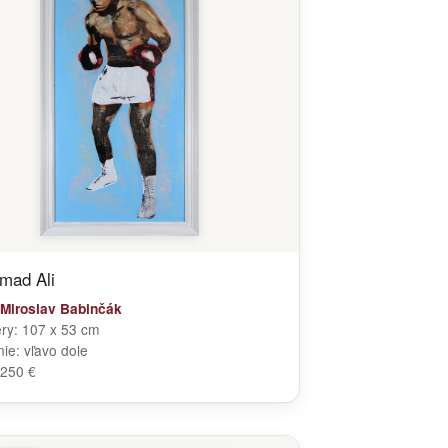
mad Ali
Miroslav Babinčák
ry:
107 x 53 cm
nie:
vľavo dole
250 €