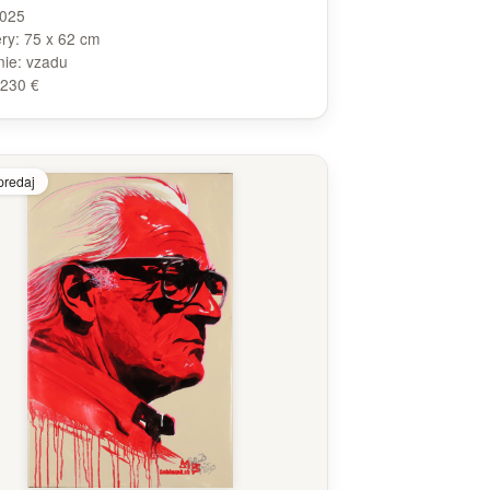
025
ry:
75 x 62 cm
nie:
vzadu
230 €
predaj