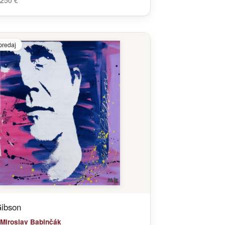
250 €
predaj
ibson
Miroslav Babinčák