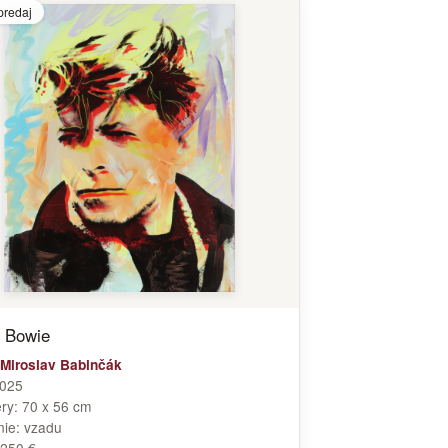
predaj
 Bowie
Miroslav Babinčák
025
ry:
70 x 56 cm
nie:
vzadu