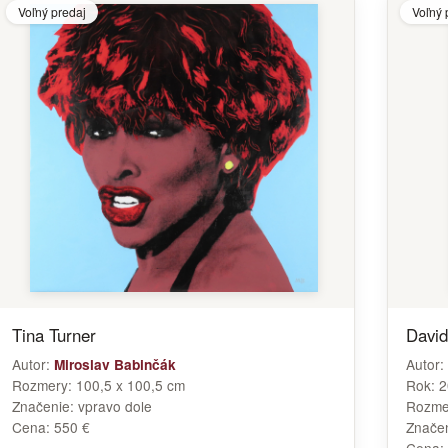
Voľný predaj
Voľný 
Tina Turner
David
Autor:
Autor:
Miroslav Babinčák
Rozmery:
100,5 x 100,5 cm
Rok:
2
Značenie:
vpravo dole
Rozme
Cena:
550 €
Znače