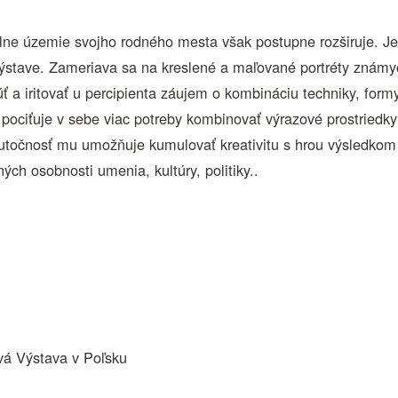
ne územie svojho rodného mesta však postupne rozširuje. Je
 výstave. Zameriava sa na kreslené a maľované portréty známy
 a iritovať u percipienta záujem o kombináciu techniky, formy
e pociťuje v sebe viac potreby kombinovať výrazové prostriedk
čnosť mu umožňuje kumulovať kreativitu s hrou výsledkom čo
ch osobnosti umenia, kultúry, politiky..
vá Výstava v Poľsku