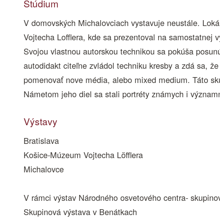
Štúdium
V domovských Michalovciach vystavuje neustále. Lokál
Vojtecha Lofflera, kde sa prezentoval na samostatnej
Svojou vlastnou autorskou technikou sa pokúša posunúť
autodidakt citeľne zvládol techniku kresby a zdá sa, ž
pomenovať nove média, alebo mixed medium. Táto skuto
Námetom jeho diel sa stali portréty známych i významný
Výstavy
Bratislava
Košice-Múzeum Vojtecha Löfflera
Michalovce
V rámci výstav Národného osvetového centra- skupino
Skupinová výstava v Benátkach