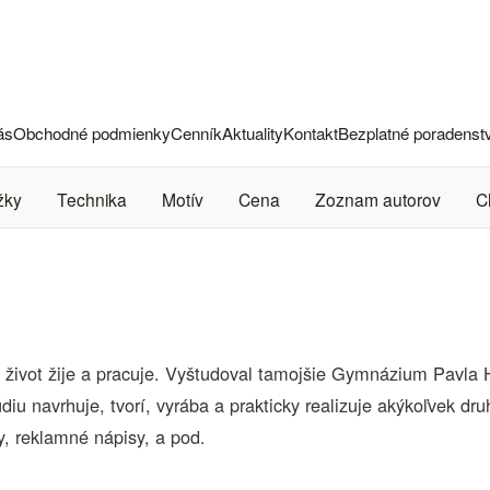
ás
Obchodné podmienky
Cenník
Aktuality
Kontakt
Bezplatné poradenst
žky
Technika
Motív
Cena
Zoznam autorov
C
 život žije a pracuje. Vyštudoval tamojšie Gymnázium Pavla 
diu navrhuje, tvorí, vyrába a prakticky realizuje akýkoľvek d
, reklamné nápisy, a pod.