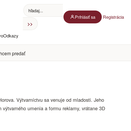
Prihlásiť sa
Registrácia
vo
Odkazy
hcem predať
Horova. Výtvarníctvu sa venuje od mladosti. Jeho
ruh výtvarného umenia a formu reklamy, vrátane 3D