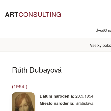
ART
CONSULTING
Úvod
O n
Všetky polo
Rúth Dubayová
(1954-)
20.9.1954
Dátum narodenia:
Bratislava
Miesto narodenia: