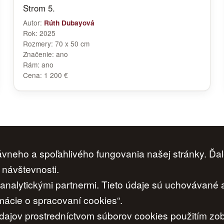
Strom 5.
Autor:
Rúth Dubayová
Rok:
2025
Rozmery:
70 x 50 cm
Značenie:
ano
Rám:
ano
Cena:
1 200 €
neho a spoľahlivého fungovania našej stránky. Ďal
Ochrana osobných údajov
|
Cookies
|
Nastavenia cookies
 návštevnosti.
i analytickými partnermi. Tieto údaje sú uchovávané
www.artconsulting.sk
ácie o spracovaní cookies“.
© 2006-2026 ART CONSULTING, Všetky práva vyhradené
ajov prostredníctvom súborov cookies použitím zobr