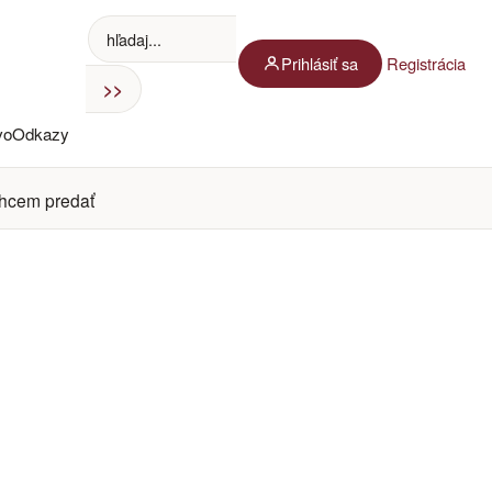
Prihlásiť sa
Registrácia
vo
Odkazy
hcem predať