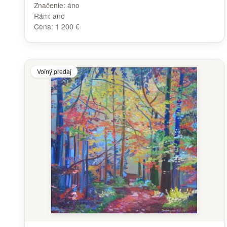
Značenie:
áno
Rám:
ano
Cena:
1 200 €
Voľný predaj