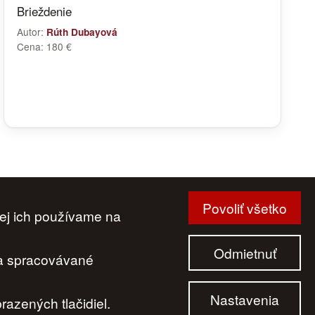
Brieždenie
Autor:
Rúth Dubayová
Cena:
180 €
Povoliť všetko
ej ich používame na
|
Cenník
|
Aktuality
|
Kontakt
|
Odkazy
Odmietnuť
 a spracovávané
Nastavenia
azených tlačidiel.