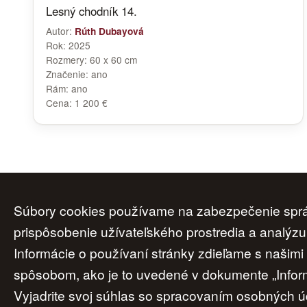
Lesný chodník 14.
Autor:
Rúth Dubayová
Rok:
2025
Rozmery:
60 x 60 cm
Značenie:
ano
Rám:
ano
Cena:
1 200 €
Súbory cookies používame na zabezpečenie správ
Úvod
|
O nás
|
Obchodné podmienky
|
prispôsobenie užívateľského prostredia a analýzu
Informácie o používaní stránky zdieľame s našim
spôsobom, ako je to uvedené v dokumente „Inform
Vyjadrite svoj súhlas so spracovaním osobných úd