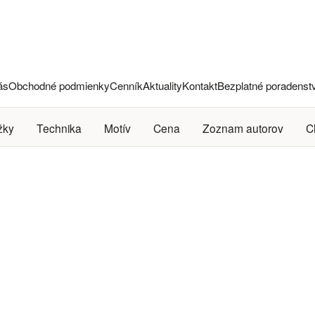
ás
Obchodné podmienky
Cenník
Aktuality
Kontakt
Bezplatné poradenst
žky
Technika
Motív
Cena
Zoznam autorov
C